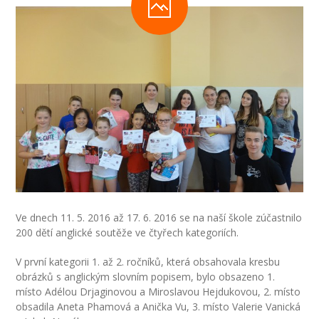
-- Inspekční zpráva
Pedagogický sbor
-- Vedení školy
-- Třídní učitelé
-- Netřídní učitelé
-- Vychovatelé
-- Školní poradenské pracoviště
Ve dnech 11. 5. 2016 až 17. 6. 2016 se na naší škole zúčastnilo
---- Výchovný poradce
200 dětí anglické soutěže ve čtyřech kategoriích.
---- Speciální pedagog
V první kategorii 1. až 2. ročníků, která obsahovala kresbu
obrázků s anglickým slovním popisem, bylo obsazeno 1.
---- Metodik prevence
místo Adélou Drjaginovou a Miroslavou Hejdukovou, 2. místo
obsadila Aneta Phamová a Anička Vu, 3. místo Valerie Vanická