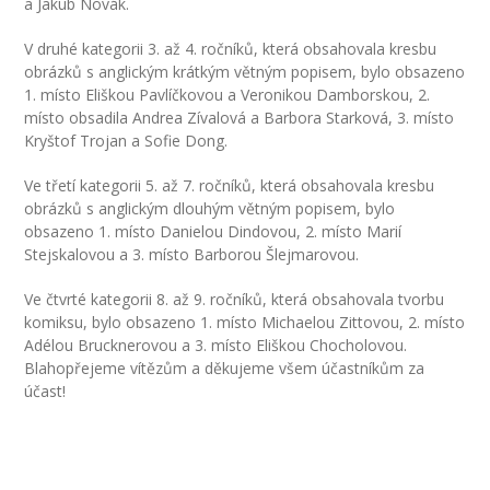
---- Školní psycholog
a Jakub Novák.
---- Koordinátor vzdělávání cizinců
V druhé kategorii 3. až 4. ročníků, která obsahovala kresbu
obrázků s anglickým krátkým větným popisem, bylo obsazeno
Prvnáčci
1. místo Eliškou Pavlíčkovou a Veronikou Damborskou, 2.
místo obsadila Andrea Zívalová a Barbora Starková, 3. místo
-- Co škola nabízí
Kryštof Trojan a Sofie Dong.
Ve třetí kategorii 5. až 7. ročníků, která obsahovala kresbu
-- Zápis
obrázků s anglickým dlouhým větným popisem, bylo
obsazeno 1. místo Danielou Dindovou, 2. místo Marií
-- Odklad
Stejskalovou a 3. místo Barborou Šlejmarovou.
-- První školní dny
Ve čtvrté kategorii 8. až 9. ročníků, která obsahovala tvorbu
komiksu, bylo obsazeno 1. místo Michaelou Zittovou, 2. místo
-- Virtuální prohlídka školy
Adélou Brucknerovou a 3. místo Eliškou Chocholovou.
Blahopřejeme vítězům a děkujeme všem účastníkům za
-- Inspekční zpráva
účast!
Družina
-- O školní družině