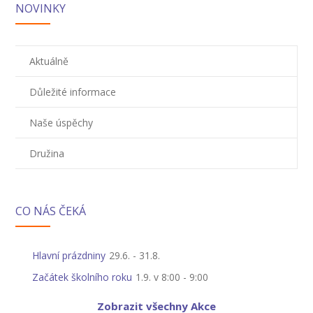
NOVINKY
-- Informace
-- Vnitřní řád školní družiny
Aktuálně
Jídelna
Důležité informace
-- O školní jídelně
Naše úspěchy
-- Jídelníček
Družina
-- Objednávky a odhlašování obědů
-- Cizí strávníci
CO NÁS ČEKÁ
-- Alergeny
-- Provozní řád školní jídelny
Hlavní prázdniny
29.6.
-
31.8.
-- Fotogalerie
Začátek školního roku
1.9. v 8:00
-
9:00
Pro rodiče
Zobrazit všechny Akce