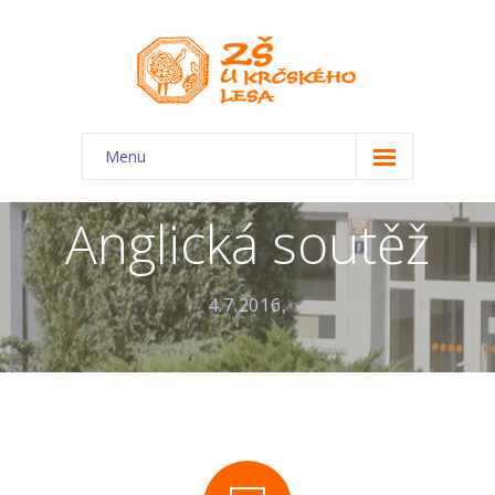
Menu
O škole
Anglická soutěž
-- Charakteristika školy
-- Plán školního roku
4.7.2016,
-- Dokumenty
-- Kontakty
-- Úřední deska
-- Virtuální prohlídka