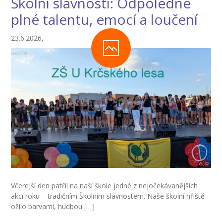
Školní slavnosti: Odpoledne
---- Školní psycholog
plné talentu, emocí a loučení
---- Koordinátor vzdělávání cizinců
23.6.2026,
Prvnáčci
-- Co škola nabízí
-- Zápis
-- Odklad
-- První školní dny
-- Virtuální prohlídka školy
-- Inspekční zpráva
Včerejší den patřil na naší škole jedné z nejočekávanějších
Družina
akcí roku – tradičním Školním slavnostem. Naše školní hřiště
ožilo barvami, hudbou
[…]
-- O školní družině