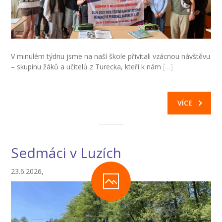
V minulém týdnu jsme na naší škole přivítali vzácnou návštěvu
– skupinu žáků a učitelů z Turecka, kteří k nám
[…]
VÍCE
Sedmáci v Luzích
23.6.2026,