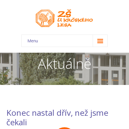
Menu
O škole
Aktuálně
-- Charakteristika školy
-- Plán školního roku
-- Dokumenty
-- Kontakty
Konec nastal dřív, než jsme
-- Úřední deska
čekali
-- Virtuální prohlídka