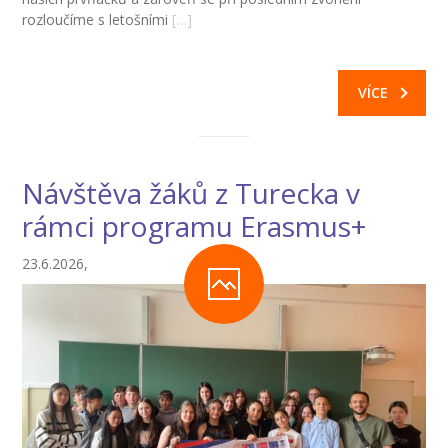
rozloučíme s letošními
[…]
-- Zájmová činnost – nabízené kroužky
-- Školská rada
VÍCE
-- Spolek rodičů
-- Přijímací řízení na SŠ
Návštěva žáků z Turecka v
-- Ke stažení
rámci programu Erasmus+
-- Důležité informace
23.6.2026,
-- Informace pro cizince
Novinky
GDPR