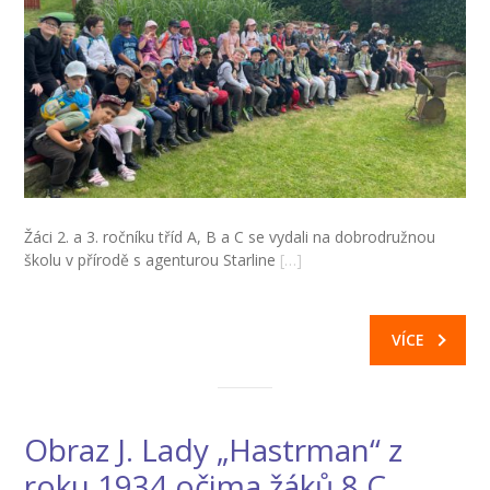
Žáci 2. a 3. ročníku tříd A, B a C se vydali na dobrodružnou
školu v přírodě s agenturou Starline
[…]
VÍCE
Obraz J. Lady „Hastrman“ z
roku 1934 očima žáků 8.C