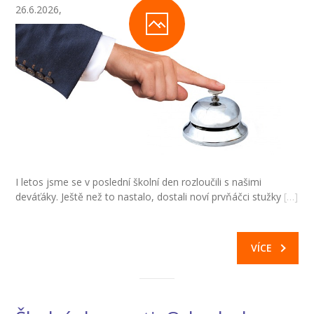
26.6.2026,
-- Inspekční zpráva
Pedagogický sbor
-- Vedení školy
-- Třídní učitelé
-- Netřídní učitelé
-- Vychovatelé
I letos jsme se v poslední školní den rozloučili s našimi
deváťáky. Ještě než to nastalo, dostali noví prvňáčci stužky
[…]
-- Školní poradenské pracoviště
---- Výchovný poradce
VÍCE
---- Speciální pedagog
---- Metodik prevence