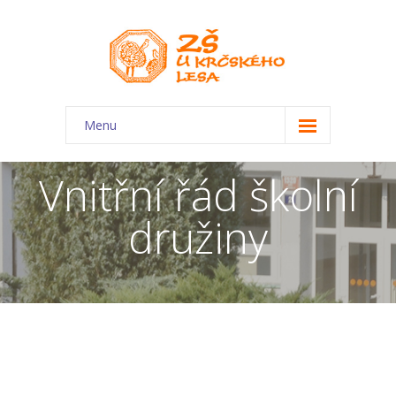
Menu
O škole
Vnitřní řád školní
-- Charakteristika školy
družiny
-- Plán školního roku
-- Dokumenty
-- Kontakty
-- Úřední deska
-- Virtuální prohlídka