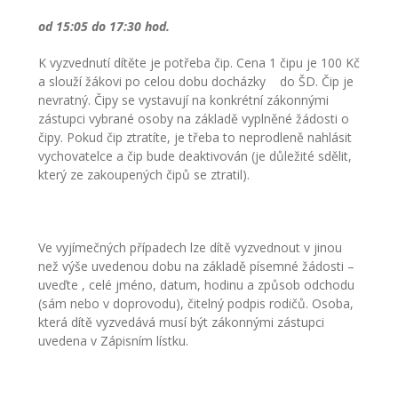
-- Informace
od 15:05 do 17:30 hod.
-- Vnitřní řád školní družiny
K vyzvednutí dítěte je potřeba čip. Cena 1 čipu je 100 Kč
a slouží žákovi po celou dobu docházky do ŠD. Čip je
Jídelna
nevratný. Čipy se vystavují na konkrétní zákonnými
zástupci vybrané osoby na základě vyplněné žádosti o
-- O školní jídelně
čipy. Pokud čip ztratíte, je třeba to neprodleně nahlásit
vychovatelce a čip bude deaktivován (je důležité sdělit,
-- Jídelníček
který ze zakoupených čipů se ztratil).
-- Objednávky a odhlašování obědů
-- Cizí strávníci
Ve vyjímečných případech lze dítě vyzvednout v jinou
než výše uvedenou dobu na základě písemné žádosti –
-- Alergeny
uveďte , celé jméno, datum, hodinu a způsob odchodu
(sám nebo v doprovodu), čitelný podpis rodičů. Osoba,
-- Provozní řád školní jídelny
která dítě vyzvedává musí být zákonnými zástupci
uvedena v Zápisním lístku.
-- Fotogalerie
Pro rodiče