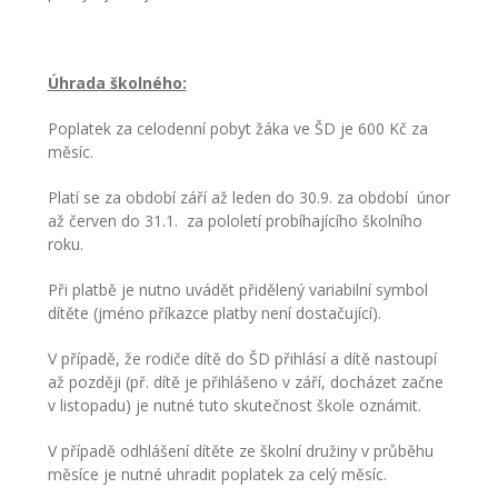
Úhrada školného:
Poplatek za celodenní pobyt žáka ve ŠD je 600 Kč za
měsíc.
Platí se za období září až leden do 30.9. za období únor
až červen do 31.1. za pololetí probíhajícího školního
roku.
Při platbě je nutno uvádět přidělený variabilní symbol
dítěte (jméno příkazce platby není dostačující).
V případě, že rodiče dítě do ŠD přihlásí a dítě nastoupí
až později (př. dítě je přihlášeno v září, docházet začne
v listopadu) je nutné tuto skutečnost škole oznámit.
V případě odhlášení dítěte ze školní družiny v průběhu
měsíce je nutné uhradit poplatek za celý měsíc.