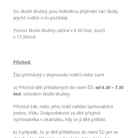
-- Inspekční zpráva
Do školní družiny jsou ředitelkou přijímáni žáci školy,
jejichž rodiče o to požádají.
Pedagogický sbor
Provoz školní družiny začíná v 6:30 hod., končí
-- Vedení školy
v 17:30hod.
-- Třídní učitelé
-- Netřídní učitelé
Příchod:
-- Vychovatelé
Žáci přicházejí v doprovodu rodičů nebo sami.
-- Školní poradenské pracoviště
a) Příchod dětí přihlášených do ranní ŠD:
od 6.30 – 7.30
hod.
vchodem školní družiny.
---- Výchovný poradce
Příchozí žák, nebo jeho rodič nahlásí vychovatelce
---- Speciální pedagog
jméno, třídu. Zodpovědnost za dítě přejímá
vychovatelka v okamžiku, kdy se jí dítě přihlásí.
---- Metodik prevence
b) V případě, že je dítě přihlášeno do ranní ŠD jen ve