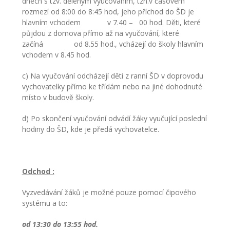
dnech s tzv. děleným vyučováním, tzn.v časovém
---- Školní psycholog
rozmezí od 8:00 do 8:45 hod, jeho příchod do ŠD je
hlavním vchodem v 7.40 – 00 hod. Děti, které
---- Koordinátor vzdělávání cizinců
půjdou z domova přímo až na vyučování, které
začíná od 8.55 hod., vcházejí do školy hlavním
Prvnáčci
vchodem v 8.45 hod.
-- Co škola nabízí
c) Na vyučování odcházejí děti z ranní ŠD v doprovodu
vychovatelky přímo ke třídám nebo na jiné dohodnuté
-- Zápis
místo v budově školy.
-- Odklad
d) Po skončení vyučování odvádí žáky vyučující poslední
hodiny do ŠD, kde je předá vychovatelce.
-- První školní dny
-- Virtuální prohlídka školy
Odchod :
-- Inspekční zpráva
Vyzvedávání žáků je možné pouze pomocí čipového
Družina
systému a to:
-- O školní družině
od 13:30 do 13:55 hod.