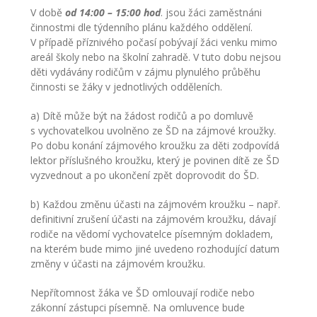
V době
od 14:00 – 15:00 hod
. jsou žáci zaměstnáni
-- Zájmová činnost – nabízené kroužky
činnostmi dle týdenního plánu každého oddělení.
V případě příznivého počasí pobývají žáci venku mimo
-- Školská rada
areál školy nebo na školní zahradě. V tuto dobu nejsou
děti vydávány rodičům v zájmu plynulého průběhu
-- Spolek rodičů
činnosti se žáky v jednotlivých odděleních.
-- Přijímací řízení na SŠ
a) Dítě může být na žádost rodičů a po domluvě
s vychovatelkou uvolněno ze ŠD na zájmové kroužky.
-- Ke stažení
Po dobu konání zájmového kroužku za děti zodpovídá
lektor příslušného kroužku, který je povinen dítě ze ŠD
-- Důležité informace
vyzvednout a po ukončení zpět doprovodit do ŠD.
-- Informace pro cizince
b) Každou změnu účasti na zájmovém kroužku – např.
definitivní zrušení účasti na zájmovém kroužku, dávají
Novinky
rodiče na vědomí vychovatelce písemným dokladem,
na kterém bude mimo jiné uvedeno rozhodující datum
GDPR
změny v účasti na zájmovém kroužku.
Nepřítomnost žáka ve ŠD omlouvají rodiče nebo
zákonní zástupci písemně. Na omluvence bude