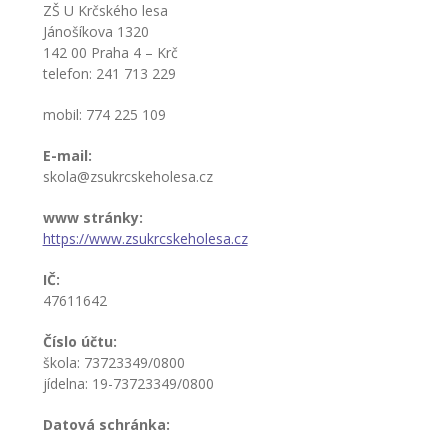
ZŠ U Krčského lesa
-- Inspekční zpráva
Jánošíkova 1320
142 00 Praha 4 – Krč
Pedagogický sbor
telefon: 241 713 229
-- Vedení školy
mobil: 774 225 109
E-mail:
-- Třídní učitelé
skola@zsukrcskeholesa.cz
-- Netřídní učitelé
www stránky:
https://www.zsukrcskeholesa.cz
-- Vychovatelé
IČ:
-- Školní poradenské pracoviště
47611642
---- Výchovný poradce
Číslo účtu:
škola: 73723349/0800
---- Speciální pedagog
jídelna: 19-73723349/0800
---- Metodik prevence
Datová schránka: