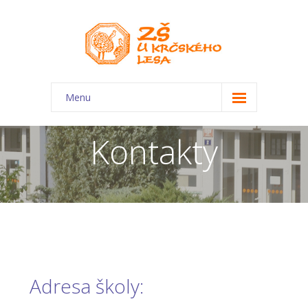
Menu
O škole
Kontakty
-- Charakteristika školy
-- Plán školního roku
-- Dokumenty
-- Kontakty
-- Úřední deska
Adresa školy:
-- Virtuální prohlídka