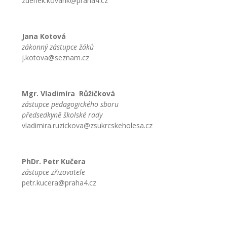
zdenek.kovarik@praha4.cz
-- Zájmová činnost – nabízené kroužky
Jana Kotová
-- Školská rada
zákonný zástupce žáků
j.kotova@seznam.cz
-- Spolek rodičů
-- Přijímací řízení na SŠ
Mgr. Vladimíra Růžičková
-- Ke stažení
zástupce pedagogického sboru
předsedkyně školské rady
-- Důležité informace
vladimira.ruzickova@zsukrcskeholesa.cz
-- Informace pro cizince
PhDr. Petr Kučera
Novinky
zástupce zřizovatele
petr.kucera@praha4.cz
GDPR