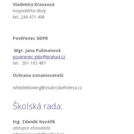
Vladimíra Krausová
-- Informace
hospodářka školy
tel.: 244 471 408
-- Vnitřní řád školní družiny
Jídelna
Pověřenec GDPR
-- O školní jídelně
Mgr. Jana Pužmanová
-- Jídelníček
poverenec.gdpr@praha4.cz
tel.: 261 192 487
-- Objednávky a odhlašování obědů
Ochrana oznamovatelů
-- Cizí strávníci
whistleblowing@zsukrcskeholesa.cz
-- Alergeny
Školská rada:
-- Provozní řád školní jídelny
-- Fotogalerie
Ing. Zdeněk Kovářík
zástupce zřizovatele
Pro rodiče