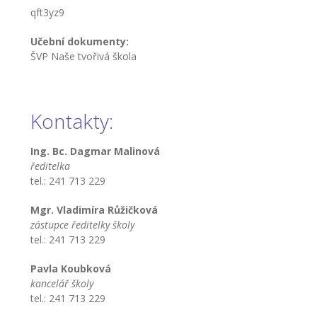
---- Školní psycholog
qft3yz9
---- Koordinátor vzdělávání cizinců
Učební dokumenty:
ŠVP Naše tvořivá škola
Prvnáčci
-- Co škola nabízí
Kontakty:
-- Zápis
-- Odklad
Ing. Bc. Dagmar Malinová
ředitelka
-- První školní dny
tel.: 241 713 229
-- Virtuální prohlídka školy
Mgr. Vladimíra Růžičková
zástupce ředitelky školy
-- Inspekční zpráva
tel.: 241 713 229
Pavla Koubková
Družina
kancelář školy
tel.: 241 713 229
-- O školní družině