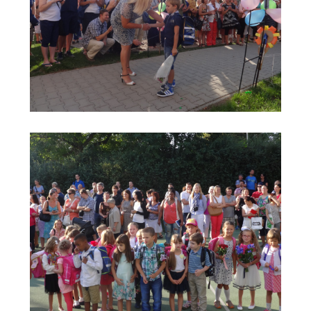
---- Školní psycholog
---- Koordinátor vzdělávání cizinců
Prvnáčci
-- Co škola nabízí
-- Zápis
-- Odklad
-- První školní dny
-- Virtuální prohlídka školy
-- Inspekční zpráva
Družina
-- O školní družině