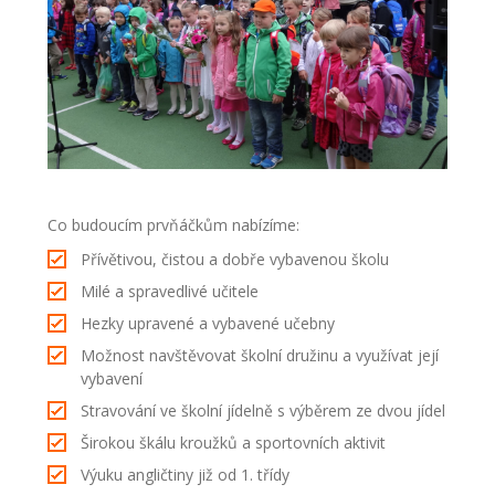
-- Zájmová činnost – nabízené kroužky
-- Školská rada
-- Spolek rodičů
-- Přijímací řízení na SŠ
-- Ke stažení
Co budoucím prvňáčkům nabízíme:
Přívětivou, čistou a dobře vybavenou školu
-- Důležité informace
Milé a spravedlivé učitele
-- Informace pro cizince
Hezky upravené a vybavené učebny
Možnost navštěvovat školní družinu a využívat její
Novinky
vybavení
GDPR
Stravování ve školní jídelně s výběrem ze dvou jídel
Širokou škálu kroužků a sportovních aktivit
Výuku angličtiny již od 1. třídy