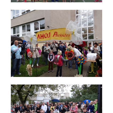
-- Informace
-- Vnitřní řád školní družiny
Jídelna
-- O školní jídelně
-- Jídelníček
-- Objednávky a odhlašování obědů
-- Cizí strávníci
-- Alergeny
-- Provozní řád školní jídelny
-- Fotogalerie
Pro rodiče