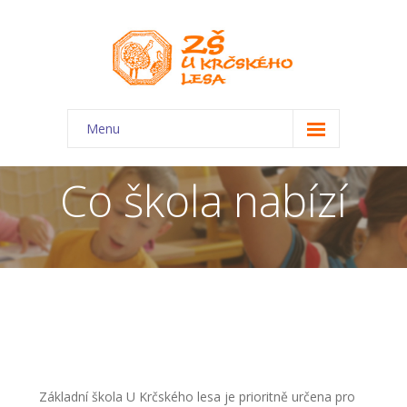
Menu
O škole
Co škola nabízí
-- Charakteristika školy
-- Plán školního roku
-- Dokumenty
-- Kontakty
-- Úřední deska
-- Virtuální prohlídka
Základní škola U Krčského lesa je prioritně určena pro