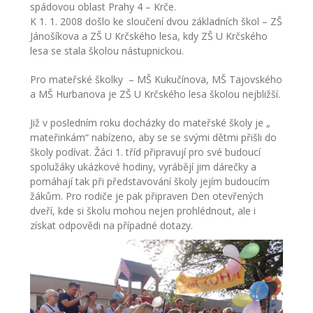
spádovou oblast Prahy 4 – Krče.
-- Inspekční zpráva
K 1. 1. 2008 došlo ke sloučení dvou základních škol – ZŠ
Jánošíkova a ZŠ U Krčského lesa, kdy ZŠ U Krčského
Pedagogický sbor
lesa se stala školou nástupnickou.
Pro mateřské školky – MŠ Kukučínova, MŠ Tajovského
-- Vedení školy
a MŠ Hurbanova je ZŠ U Krčského lesa školou nejbližší.
-- Třídní učitelé
Již v posledním roku docházky do mateřské školy je „
mateřinkám“ nabízeno, aby se se svými dětmi přišli do
-- Netřídní učitelé
školy podívat. Žáci 1. tříd připravují pro své budoucí
spolužáky ukázkové hodiny, vyrábějí jim dárečky a
-- Vychovatelé
pomáhají tak při představování školy jejím budoucím
žákům. Pro rodiče je pak připraven Den otevřených
-- Školní poradenské pracoviště
dveří, kde si školu mohou nejen prohlédnout, ale i
získat odpovědi na případné dotazy.
---- Výchovný poradce
---- Speciální pedagog
---- Metodik prevence