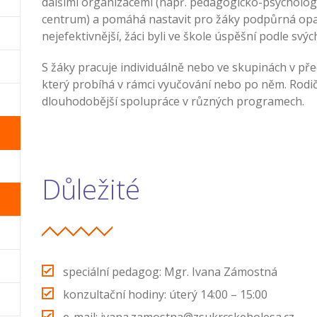
dalšími organizacemi (např. pedagogicko-psycholog
centrum) a pomáhá nastavit pro žáky podpůrná opatř
nejefektivnější, žáci byli ve škole úspěšní podle svý
S žáky pracuje individuálně nebo ve skupinách v p
který probíhá v rámci vyučování nebo po něm. Rodič
dlouhodobější spolupráce v různých programech.
Důležité
speciální pedagog: Mgr. Ivana Zámostná
konzultační hodiny: úterý 14:00 – 15:00