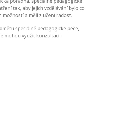
ická poradna, speciálně pedagogické
ení tak, aby jejich vzdělávání bylo co
ch možností a měli z učení radost.
ředmětu speciálně pedagogické péče,
e mohou využít konzultací i