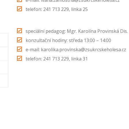
e-mail: ivana.zamostna@zsukrcskeholesa.cz
telefon: 241 713 229, linka 25
speciální pedagog: Mgr. Karolína Provinská Dis.
konzultační hodiny: středa 13:00 – 14:00
e-mail: karolika.provinska@zsukrcskeholesa.cz
telefon: 241 713 229, linka 31