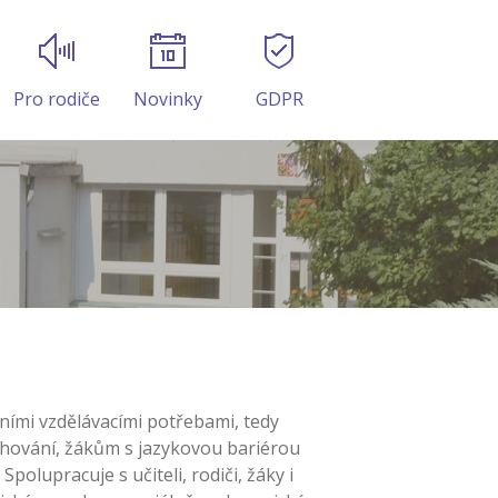
Pro rodiče
Novinky
GDPR
g
ními vzdělávacími potřebami, tedy
chování, žákům s jazykovou bariérou
lupracuje s učiteli, rodiči, žáky i