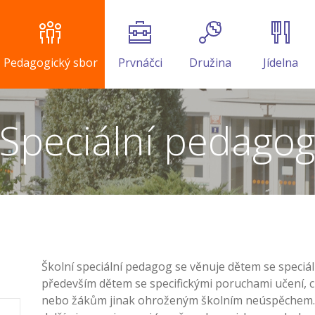
Pedagogický sbor
Prvnáčci
Družina
Jídelna
Speciální pedago
Školní speciální pedagog se věnuje dětem se speciál
především dětem se specifickými poruchami učení, 
nebo žákům jinak ohroženým školním neúspěchem. Spo