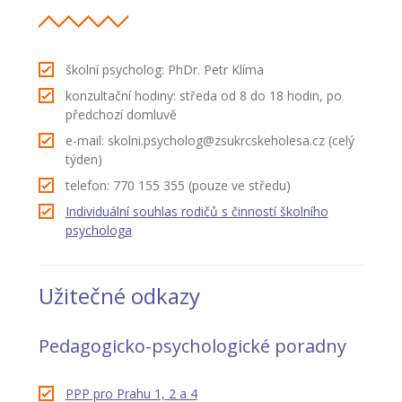
---- Školní psycholog
---- Koordinátor vzdělávání cizinců
školní psycholog: PhDr. Petr Klíma
Prvnáčci
konzultační hodiny: středa od 8 do 18 hodin, po
předchozí domluvě
-- Co škola nabízí
e-mail: skolni.psycholog@zsukrcskeholesa.cz (celý
-- Zápis
týden)
telefon: 770 155 355 (pouze ve středu)
-- Odklad
Individuální souhlas rodičů s činností školního
-- První školní dny
psychologa
-- Virtuální prohlídka školy
Užitečné odkazy
-- Inspekční zpráva
Družina
Pedagogicko-psychologické poradny
-- O školní družině
PPP pro Prahu 1, 2 a 4