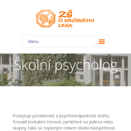
Menu
O škole
Školní psycholog
-- Charakteristika školy
-- Plán školního roku
-- Dokumenty
-- Kontakty
-- Úřední deska
Poskytuje poradenské a psychoterapeutické služby.
Provádí kontaktní činnosti zaměřené na jedince nebo
-- Virtuální prohlídka
skupiny žáků se zvýšeným rizikem školní neúspěšnosti