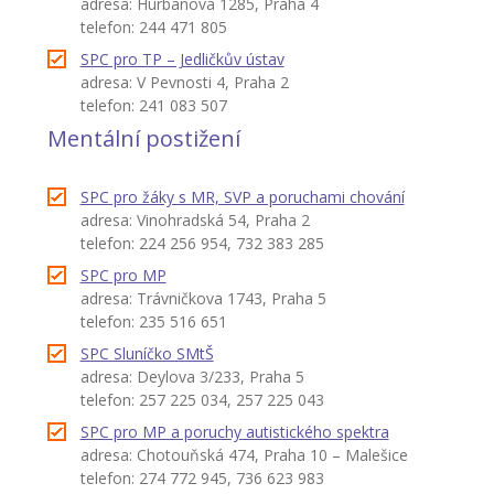
adresa: Hurbanova 1285, Praha 4
telefon: 244 471 805
SPC pro TP – Jedličkův ústav
adresa: V Pevnosti 4, Praha 2
telefon: 241 083 507
Mentální postižení
SPC pro žáky s MR, SVP a poruchami chování
adresa: Vinohradská 54, Praha 2
telefon: 224 256 954, 732 383 285
SPC pro MP
adresa: Trávničkova 1743, Praha 5
telefon: 235 516 651
SPC Sluníčko SMtŠ
adresa: Deylova 3/233, Praha 5
telefon: 257 225 034, 257 225 043
SPC pro MP a poruchy autistického spektra
adresa: Chotouňská 474, Praha 10 – Malešice
telefon: 274 772 945, 736 623 983