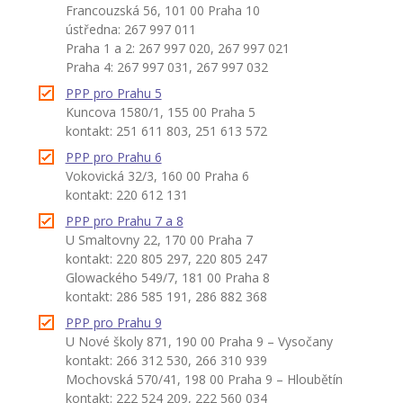
Francouzská 56, 101 00 Praha 10
-- Informace
ústředna: 267 997 011
Praha 1 a 2: 267 997 020, 267 997 021
-- Vnitřní řád školní družiny
Praha 4: 267 997 031, 267 997 032
Jídelna
PPP pro Prahu 5
Kuncova 1580/1, 155 00 Praha 5
-- O školní jídelně
kontakt: 251 611 803, 251 613 572
PPP pro Prahu 6
-- Jídelníček
Vokovická 32/3, 160 00 Praha 6
kontakt: 220 612 131
-- Objednávky a odhlašování obědů
PPP pro Prahu 7 a 8
U Smaltovny 22, 170 00 Praha 7
-- Cizí strávníci
kontakt: 220 805 297, 220 805 247
Glowackého 549/7, 181 00 Praha 8
-- Alergeny
kontakt: 286 585 191, 286 882 368
-- Provozní řád školní jídelny
PPP pro Prahu 9
U Nové školy 871, 190 00 Praha 9 – Vysočany
-- Fotogalerie
kontakt: 266 312 530, 266 310 939
Mochovská 570/41, 198 00 Praha 9 – Hloubětín
Pro rodiče
kontakt: 222 524 209, 222 560 034