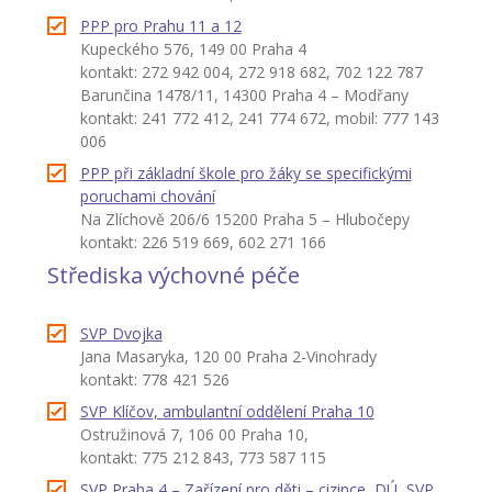
PPP pro Prahu 11 a 12
-- Zájmová činnost – nabízené kroužky
Kupeckého 576, 149 00 Praha 4
kontakt: 272 942 004, 272 918 682, 702 122 787
-- Školská rada
Barunčina 1478/11, 14300 Praha 4 – Modřany
kontakt: 241 772 412, 241 774 672, mobil: 777 143
-- Spolek rodičů
006
-- Přijímací řízení na SŠ
PPP při základní škole pro žáky se specifickými
poruchami chování
-- Ke stažení
Na Zlíchově 206/6 15200 Praha 5 – Hlubočepy
kontakt: 226 519 669, 602 271 166
-- Důležité informace
Střediska výchovné péče
-- Informace pro cizince
SVP Dvojka
Novinky
Jana Masaryka, 120 00 Praha 2-Vinohrady
kontakt: 778 421 526
GDPR
SVP Klíčov, ambulantní oddělení Praha 10
Ostružinová 7, 106 00 Praha 10,
kontakt: 775 212 843, 773 587 115
SVP Praha 4 – Zařízení pro děti – cizince, DÚ, SVP