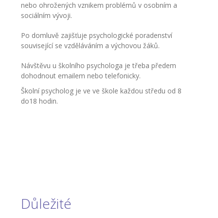
nebo ohrožených vznikem problémů v osobním a
-- Inspekční zpráva
sociálním vývoji.
Pedagogický sbor
Po domluvě zajišťuje psychologické poradenství
související se vzděláváním a výchovou žáků.
-- Vedení školy
Návštěvu u školního psychologa je třeba předem
dohodnout emailem nebo telefonicky.
-- Třídní učitelé
Školní psycholog je ve ve škole každou středu od 8
-- Netřídní učitelé
do18 hodin.
-- Vychovatelé
-- Školní poradenské pracoviště
---- Výchovný poradce
---- Speciální pedagog
---- Metodik prevence
Důležité