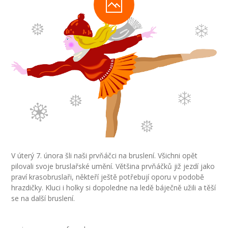
-- Inspekční zpráva
Pedagogický sbor
-- Vedení školy
-- Třídní učitelé
-- Netřídní učitelé
-- Vychovatelé
-- Školní poradenské pracoviště
V úterý 7. února šli naši prvňáčci na bruslení. Všichni opět
---- Výchovný poradce
pilovali svoje bruslařské umění. Většina prvňáčků již jezdí jako
praví krasobruslaři, někteří ještě potřebují oporu v podobě
---- Speciální pedagog
hrazdičky. Kluci i holky si dopoledne na ledě báječně užili a těší
se na další bruslení.
---- Metodik prevence