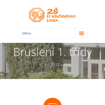
Menu
O škole
Bruslení 1. třídy
-- Charakteristika školy
-- Plán školního roku
9.2.2017,
-- Dokumenty
-- Kontakty
-- Úřední deska
-- Virtuální prohlídka