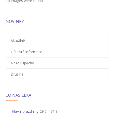
---- Školní psycholog
no images were found
---- Koordinátor vzdělávání cizinců
NOVINKY
Prvnáčci
-- Co škola nabízí
Aktuálně
-- Zápis
Důležité informace
-- Odklad
Naše úspěchy
-- První školní dny
Družina
-- Virtuální prohlídka školy
-- Inspekční zpráva
CO NÁS ČEKÁ
Družina
-- O školní družině
Hlavní prázdniny
29.6.
-
31.8.