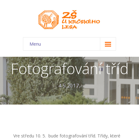
Menu
O škole
Fotografování tříd
-- Charakteristika školy
-- Plán školního roku
4.5.2017,
-- Dokumenty
-- Kontakty
-- Úřední deska
-- Virtuální prohlídka
Vre středu 10. 5. bude fotografování tříd. Třídy, které