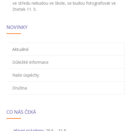
ve středu nebudou ve škole, se budou fotografovat ve
-- Inspekční zpráva
čtvrtek 11. 5.
Pedagogický sbor
NOVINKY
-- Vedení školy
-- Třídní učitelé
Aktuálně
-- Netřídní učitelé
Důležité informace
-- Vychovatelé
Naše úspěchy
-- Školní poradenské pracoviště
Družina
---- Výchovný poradce
---- Speciální pedagog
CO NÁS ČEKÁ
---- Metodik prevence
Hlavní prázdniny
29.6.
-
31.8.