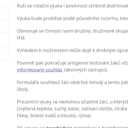
Ruší se rotační výuka i povinnost striktně dodržova
Výuka bude probíhat podle původního rozvrhu, kter
Obnovuje se činnost ranní družiny, družinové skup
tříd.
Vzhledem k možnostem může dojít k drobným úprav
Povinně pak pokračuje antigenní testování žáků vždy 
informovaný souhlas
zákonných zástupců.
Formuláře souhlasů žáci obdrželi minulý a tento páte
školy.
Prezenční výuky se nemohou účastnit žáci, u kterýc
(zvýšená teplota, suchý kašel, zažívací obtíže, ztráta
hlavy, bolest svalů a kloubů, rýma).