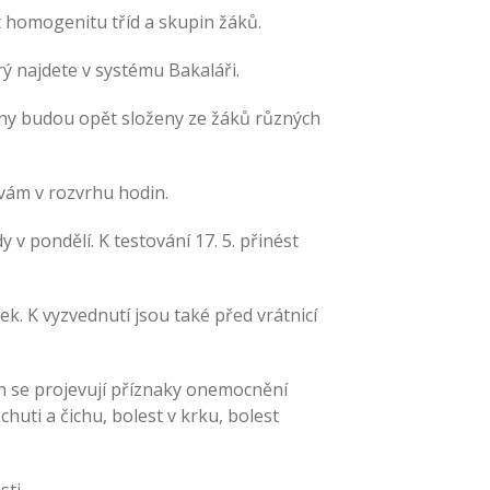
t homogenitu tříd a skupin žáků.
ý najdete v systému Bakaláři.
iny budou opět složeny ze žáků různých
ám v rozvrhu hodin.
v pondělí. K testování 17. 5. přinést
k. K vyzvednutí jsou také před vrátnicí
h se projevují příznaky onemocnění
 chuti a čichu, bolest v krku, bolest