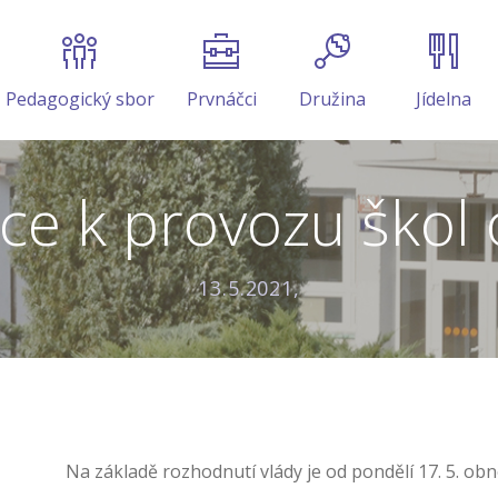
Pedagogický sbor
Prvnáčci
Družina
Jídelna
ce k provozu škol o
13.5.2021,
Na základě rozhodnutí vlády je od pondělí 17. 5. ob