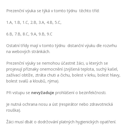
-- Inspekční zpráva
Prezenční výuka se týká v tomto týdnu těchto tříd:
Pedagogický sbor
1.A, 1.B, 1.C, 2.B, 3.A, 4.B, 5.C,
-- Vedení školy
6.B, 7.B, 8.C, 9.A, 9.B, 9.C
-- Třídní učitelé
Ostatní třídy mají v tomto týdnu distanční výuku dle rozvrhu
na webových stránkách.
-- Netřídní učitelé
Prezenční výuky se nemohou účastnit žáci, u kterých se
-- Vychovatelé
projevují příznaky onemocnění (zvýšená teplota, suchý kašel,
zažívací obtíže, ztráta chuti a čichu, bolest v krku, bolest hlavy,
-- Školní poradenské pracoviště
bolest svalů a kloubů, rýma).
---- Výchovný poradce
Při vstupu se
nevyžaduje
prohlášení o bezinfekčnosti.
---- Speciální pedagog
Je nutná ochrana nosu a úst (respirátor nebo zdravotnická
rouška).
---- Metodik prevence
Žáci musí dbát o dodržování platných hygienických opatření.