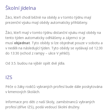
Školní jídelna
-- Zájmová činnost – nabízené kroužky
Žáci, kteří chodí běžně na obědy a v tomto týdnu mají
-- Školská rada
prezenční výuku mají obědy automaticky přihlášeny.
-- Spolek rodičů
Žáci, kteří mají v tomto týdnu distanční výuku mají obědy na
tento týden automaticky odhlášeny a zájemci si je
-- Přijímací řízení na SŠ
musí
objednat
. Tyto obědy si lze objednat pouze v sobotu a
v neděli na následující týden. Tyto obědy se vydávají od 12:30
-- Ke stažení
do 13:30 (vchod z rampy – ulice V jehličí).
-- Důležité informace
Od 3.5. budou na výběr opět dvě jídla.
-- Informace pro cizince
IZS
Novinky
Péče o žáky rodičů vybraných profesí bude dále poskytována
GDPR
v kmenových školách.
Informace pro děti z naší školy, zaměstnanců vybraných
profesí (dříve IZS), podá vedoucí školní družiny.