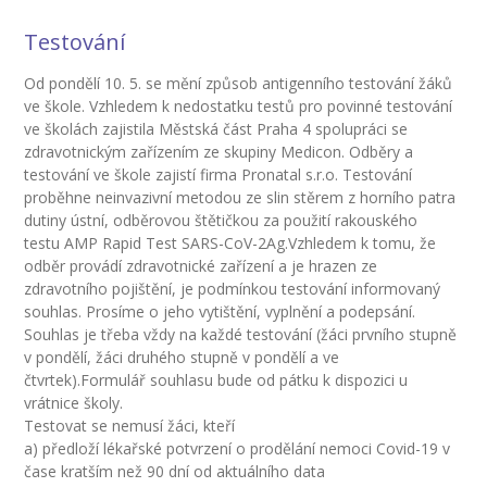
---- Školní psycholog
Testování
---- Koordinátor vzdělávání cizinců
Od pondělí 10. 5. se mění způsob antigenního testování žáků
Prvnáčci
ve škole. Vzhledem k nedostatku testů pro povinné testování
ve školách zajistila Městská část Praha 4 spolupráci se
-- Co škola nabízí
zdravotnickým zařízením ze skupiny Medicon. Odběry a
testování ve škole zajistí firma Pronatal s.r.o. Testování
-- Zápis
proběhne neinvazivní metodou ze slin stěrem z horního patra
dutiny ústní, odběrovou štětičkou za použití rakouského
-- Odklad
testu AMP Rapid Test SARS-CoV-2Ag.Vzhledem k tomu, že
odběr provádí zdravotnické zařízení a je hrazen ze
-- První školní dny
zdravotního pojištění, je podmínkou testování informovaný
souhlas. Prosíme o jeho vytištění, vyplnění a podepsání.
-- Virtuální prohlídka školy
Souhlas je třeba vždy na každé testování (žáci prvního stupně
v pondělí, žáci druhého stupně v pondělí a ve
-- Inspekční zpráva
čtvrtek).Formulář souhlasu bude od pátku k dispozici u
vrátnice školy.
Družina
Testovat se nemusí žáci, kteří
a) předloží lékařské potvrzení o prodělání nemoci Covid-19 v
-- O školní družině
čase kratším než 90 dní od aktuálního data