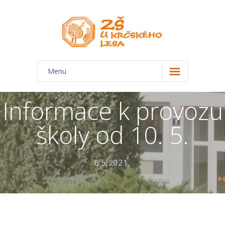
Menu
O škole
Informace k provozu
-- Charakteristika školy
školy od 10. 5.
-- Plán školního roku
-- Dokumenty
6.5.2021,
-- Kontakty
-- Úřední deska
-- Virtuální prohlídka