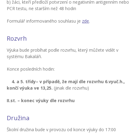
b) žáci, kteří předloží potvrzení o negativním antigenním nebo
-- Informace
PCR testu, ne starším než 48 hodin
-- Vnitřní řád školní družiny
Formulář informovaného souhlasu je
zde
.
Jídelna
Rozvrh
-- O školní jídelně
Výuka bude probíhat podle rozvrhu, který můžete vidět v
-- Jídelníček
systému Bakaláři.
Konce posledních hodin:
-- Objednávky a odhlašování obědů
4. a 5. třídy
– v případě, že mají dle rozvrhu 6.vyuč.h.,
-- Cizí strávníci
končí výuka ve 13,25.
(jinak dle rozvrhu)
-- Alergeny
II.st. – konec výuky dle rozvrhu
-- Provozní řád školní jídelny
Družina
-- Fotogalerie
Školní družina bude v provozu od konce výuky do 17:00
Pro rodiče