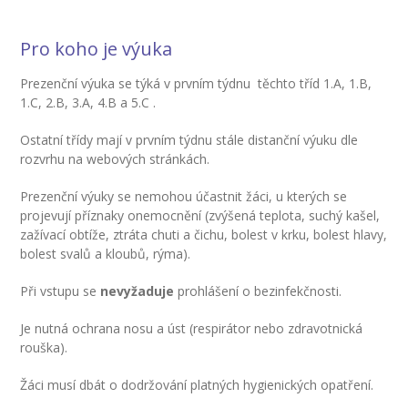
-- Inspekční zpráva
Pro koho je výuka
Pedagogický sbor
Prezenční výuka se týká v prvním týdnu těchto tříd 1.A, 1.B,
1.C, 2.B, 3.A, 4.B a 5.C .
-- Vedení školy
Ostatní třídy mají v prvním týdnu stále distanční výuku dle
-- Třídní učitelé
rozvrhu na webových stránkách.
-- Netřídní učitelé
Prezenční výuky se nemohou účastnit žáci, u kterých se
projevují příznaky onemocnění (zvýšená teplota, suchý kašel,
-- Vychovatelé
zažívací obtíže, ztráta chuti a čichu, bolest v krku, bolest hlavy,
bolest svalů a kloubů, rýma).
-- Školní poradenské pracoviště
Při vstupu se
nevyžaduje
prohlášení o bezinfekčnosti.
---- Výchovný poradce
Je nutná ochrana nosu a úst (respirátor nebo zdravotnická
---- Speciální pedagog
rouška).
---- Metodik prevence
Žáci musí dbát o dodržování platných hygienických opatření.