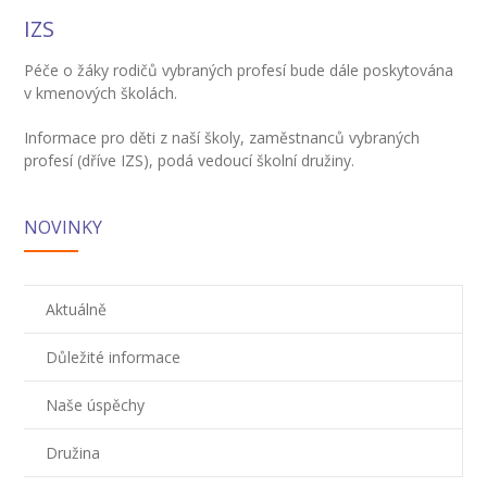
IZS
-- Zájmová činnost – nabízené kroužky
Péče o žáky rodičů vybraných profesí bude dále poskytována
-- Školská rada
v kmenových školách.
-- Spolek rodičů
Informace pro děti z naší školy, zaměstnanců vybraných
profesí (dříve IZS), podá vedoucí školní družiny.
-- Přijímací řízení na SŠ
-- Ke stažení
NOVINKY
-- Důležité informace
-- Informace pro cizince
Aktuálně
Novinky
Důležité informace
GDPR
Naše úspěchy
Družina