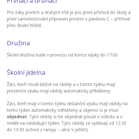
Prvňáci a druháci
-- Informace
Pro žáky prvních a druhých tříd je pro první příchod do školy a
-- Vnitřní řád školní družiny
první samotestování připraven prostor v pavilonu C – příchod
přes školní hřiště.
Jídelna
Družina
-- O školní jídelně
Školní družina bude v provozu od konce výuky do 17:00
-- Jídelníček
-- Objednávky a odhlašování obědů
Školní jídelna
-- Cizí strávníci
Žáci, kteří chodí běžně na obědy a v tomto týdnu mají
prezenční výuku mají obědy automaticky přihlášeny.
-- Alergeny
Žáci, kteří mají v tomto týdnu distanční výuku mají obědy na
-- Provozní řád školní jídelny
tento týden automaticky odhlášeny a zájemci si je musí
objednat
. Tyto obědy si lze objednat pouze v sobotu a v
-- Fotogalerie
neděli na následující týden. Tyto obědy se vydávají od 12:30
do 13:30 (vchod z rampy – ulice V jehličí).
Pro rodiče