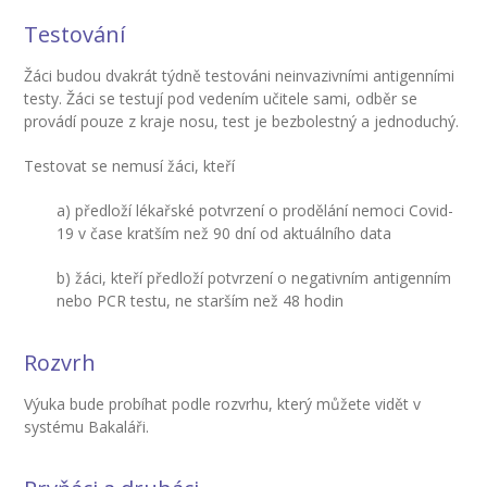
---- Školní psycholog
Testování
---- Koordinátor vzdělávání cizinců
Žáci budou dvakrát týdně testováni neinvazivními antigenními
Prvnáčci
testy. Žáci se testují pod vedením učitele sami, odběr se
provádí pouze z kraje nosu, test je bezbolestný a jednoduchý.
-- Co škola nabízí
Testovat se nemusí žáci, kteří
-- Zápis
a) předloží lékařské potvrzení o prodělání nemoci Covid-
-- Odklad
19 v čase kratším než 90 dní od aktuálního data
-- První školní dny
b) žáci, kteří předloží potvrzení o negativním antigenním
nebo PCR testu, ne starším než 48 hodin
-- Virtuální prohlídka školy
Rozvrh
-- Inspekční zpráva
Výuka bude probíhat podle rozvrhu, který můžete vidět v
Družina
systému Bakaláři.
-- O školní družině