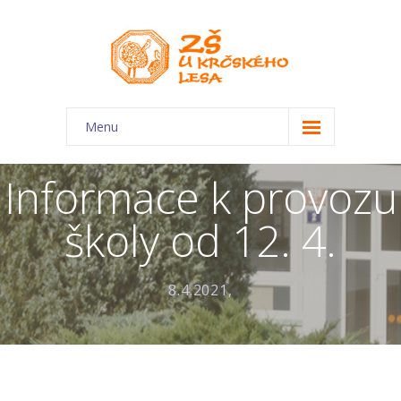
Menu
O škole
Informace k provozu
-- Charakteristika školy
školy od 12. 4.
-- Plán školního roku
-- Dokumenty
8.4.2021,
-- Kontakty
-- Úřední deska
-- Virtuální prohlídka