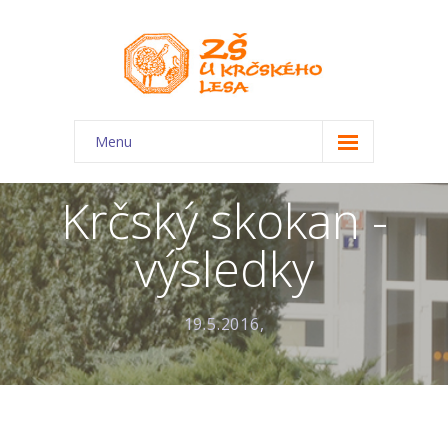
Menu
O škole
Krčský skokan -
-- Charakteristika školy
výsledky
-- Plán školního roku
-- Dokumenty
19.5.2016,
-- Kontakty
-- Úřední deska
-- Virtuální prohlídka