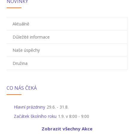
---- Školní psycholog
NOVINKY
---- Koordinátor vzdělávání cizinců
Aktuálně
Prvnáčci
Důležité informace
-- Co škola nabízí
Naše úspěchy
-- Zápis
Družina
-- Odklad
-- První školní dny
CO NÁS ČEKÁ
-- Virtuální prohlídka školy
-- Inspekční zpráva
Hlavní prázdniny
29.6.
-
31.8.
Družina
Začátek školního roku
1.9. v 8:00
-
9:00
-- O školní družině
Zobrazit všechny Akce