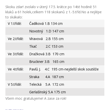
Skoku zdar! zvolalo v úterý 17.5. krátce po 14té hodině 51
-- Inspekční zpráva
kluků a 61 holek,celkem 118 skokanů z 1.-5.tříd.No a nejlépe
to skákalo:
Pedagogický sbor
V 1.třídě:
Čadíková 1.B 134 cm
-- Vedení školy
Novotný 1.D 147 cm
-- Třídní učitelé
Ve 2.třídě:
Víravová 2.B 155 cm
Tkač 2.C 153 cm
-- Netřídní učitelé
Ve 3.třídě:
Dražková 3.B 170 cm
-- Vychovatelé
Bruckner 3.B 165 cm
Ve 4.třídě:
-- Školní poradenské pracoviště
Pavlů J. 4.C 195 cm-nejdelší skok soutěže
Straka 4.A 187 cm
---- Výchovný poradce
V 5.třídě:
Telecká 5.A 172 cm
---- Speciální pedagog
Gerlašínský 5.A 175 cm
Všem moc gratulujeme! A zase za rok!
---- Metodik prevence