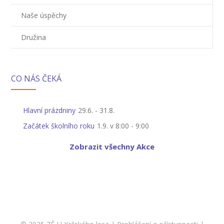
-- Informace
Naše úspěchy
-- Vnitřní řád školní družiny
Družina
Jídelna
-- O školní jídelně
CO NÁS ČEKÁ
-- Jídelníček
Hlavní prázdniny
29.6.
-
31.8.
-- Objednávky a odhlašování obědů
Začátek školního roku
1.9. v 8:00
-
9:00
-- Cizí strávníci
Zobrazit všechny Akce
-- Alergeny
-- Provozní řád školní jídelny
-- Fotogalerie
Pro rodiče