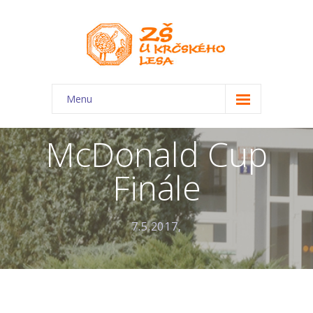
Menu
O škole
McDonald Cup
-- Charakteristika školy
Finále
-- Plán školního roku
-- Dokumenty
7.5.2017,
-- Kontakty
-- Úřední deska
-- Virtuální prohlídka