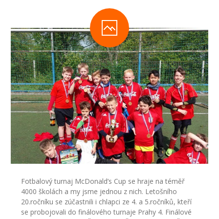
-- Inspekční zpráva
Pedagogický sbor
-- Vedení školy
-- Třídní učitelé
-- Netřídní učitelé
-- Vychovatelé
-- Školní poradenské pracoviště
---- Výchovný poradce
---- Speciální pedagog
Fotbalový turnaj McDonald’s Cup se hraje na téměř
4000 školách a my jsme jednou z nich. Letošního
---- Metodik prevence
20.ročníku se zúčastnili i chlapci ze 4. a 5.ročníků, kteří
se probojovali do finálového turnaje Prahy 4. Finálové