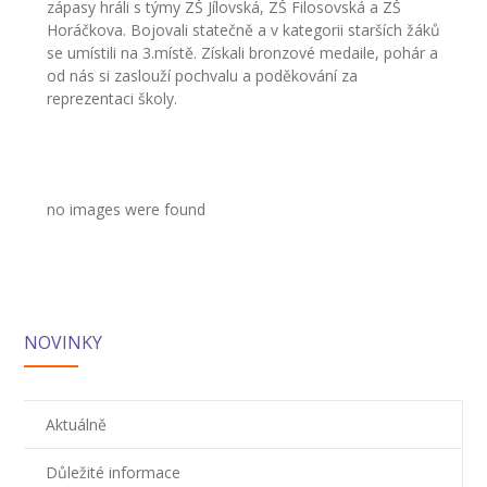
---- Školní psycholog
zápasy hráli s týmy ZŠ Jílovská, ZŠ Filosovská a ZŠ
Horáčkova. Bojovali statečně a v kategorii starších žáků
---- Koordinátor vzdělávání cizinců
se umístili na 3.místě. Získali bronzové medaile, pohár a
od nás si zaslouží pochvalu a poděkování za
Prvnáčci
reprezentaci školy.
-- Co škola nabízí
-- Zápis
no images were found
-- Odklad
-- První školní dny
-- Virtuální prohlídka školy
NOVINKY
-- Inspekční zpráva
Družina
Aktuálně
-- O školní družině
Důležité informace