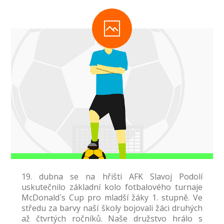
-- Inspekční zpráva
Pedagogický sbor
-- Vedení školy
-- Třídní učitelé
-- Netřídní učitelé
-- Vychovatelé
-- Školní poradenské pracoviště
---- Výchovný poradce
19. dubna se na hřišti AFK Slavoj Podolí
---- Speciální pedagog
uskutečnilo základní kolo fotbalového turnaje
McDonald´s Cup pro mladší žáky 1. stupně. Ve
---- Metodik prevence
středu za barvy naší školy bojovali žáci druhých
až čtvrtých ročníků. Naše družstvo hrálo s