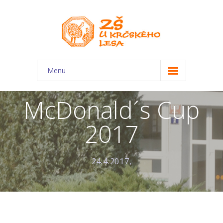
Menu
O škole
McDonald´s Cup
-- Charakteristika školy
2017
-- Plán školního roku
-- Dokumenty
24.4.2017,
-- Kontakty
-- Úřední deska
-- Virtuální prohlídka