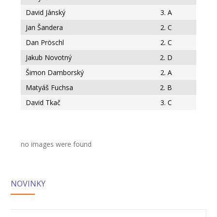
-- Informace
David Jánský
3. A
Jan Šandera
2. C
-- Vnitřní řád školní družiny
Dan Pröschl
2. C
Jídelna
Jakub Novotný
2. D
-- O školní jídelně
Šimon Damborský
2. A
Matyáš Fuchsa
2. B
-- Jídelníček
David Tkač
3. C
-- Objednávky a odhlašování obědů
-- Cizí strávníci
no images were found
-- Alergeny
-- Provozní řád školní jídelny
NOVINKY
-- Fotogalerie
Pro rodiče