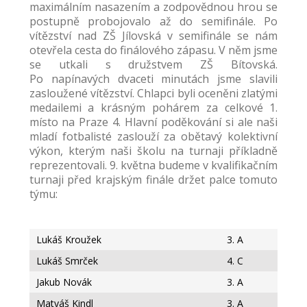
---- Školní psycholog
maximálním nasazením a zodpovědnou hrou se
postupně probojovalo až do semifinále. Po
---- Koordinátor vzdělávání cizinců
vítězství nad ZŠ Jílovská v semifinále se nám
otevřela cesta do finálového zápasu. V něm jsme
Prvnáčci
se utkali s družstvem ZŠ Bítovská.
Po napínavých dvaceti minutách jsme slavili
-- Co škola nabízí
zasloužené vítězství. Chlapci byli oceněni zlatými
medailemi a krásným pohárem za celkové 1.
-- Zápis
místo na Praze 4. Hlavní poděkování si ale naši
mladí fotbalisté zaslouží za obětavý kolektivní
-- Odklad
výkon, kterým naši školu na turnaji příkladně
reprezentovali. 9. května budeme v kvalifikačním
-- První školní dny
turnaji před krajským finále držet palce tomuto
týmu:
-- Virtuální prohlídka školy
-- Inspekční zpráva
Lukáš Kroužek
3. A
Družina
Lukáš Smrček
4. C
Jakub Novák
3. A
-- O školní družině
Matyáš Kindl
3. A