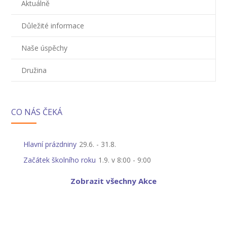
Aktuálně
-- Zájmová činnost – nabízené kroužky
Důležité informace
-- Školská rada
Naše úspěchy
-- Spolek rodičů
Družina
-- Přijímací řízení na SŠ
-- Ke stažení
CO NÁS ČEKÁ
-- Důležité informace
-- Informace pro cizince
Hlavní prázdniny
29.6.
-
31.8.
Začátek školního roku
1.9. v 8:00
-
9:00
Novinky
Zobrazit všechny Akce
GDPR