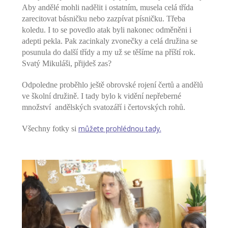
---- Školní psycholog
Aby andělé mohli nadělit i ostatním, musela celá třída
zarecitovat básničku nebo zazpívat písničku. Třeba
---- Koordinátor vzdělávání cizinců
koledu. I to se povedlo atak byli nakonec odměněni i
adepti pekla. Pak zacinkaly zvonečky a celá družina se
Prvnáčci
posunula do další třídy a my už se těšíme na příští rok.
Svatý Mikuláši, přijdeš zas?
-- Co škola nabízí
Odpoledne proběhlo ještě obrovské rojení čertů a andělů
-- Zápis
ve školní družině. I tady bylo k vidění nepřeberné
množství andělských svatozáří i čertovských rohů.
-- Odklad
můžete prohlédnou tady.
Všechny fotky si
-- První školní dny
-- Virtuální prohlídka školy
-- Inspekční zpráva
Družina
-- O školní družině