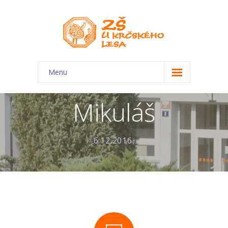
Menu
O škole
Mikuláš
-- Charakteristika školy
-- Plán školního roku
6.12.2016,
-- Dokumenty
-- Kontakty
-- Úřední deska
-- Virtuální prohlídka