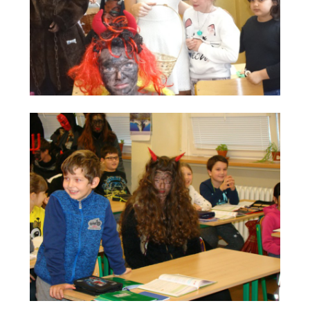
-- Informace
-- Vnitřní řád školní družiny
Jídelna
-- O školní jídelně
-- Jídelníček
-- Objednávky a odhlašování obědů
-- Cizí strávníci
-- Alergeny
-- Provozní řád školní jídelny
-- Fotogalerie
Pro rodiče