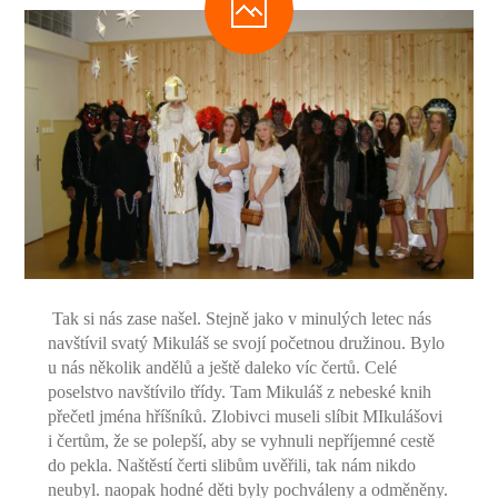
-- Inspekční zpráva
Pedagogický sbor
-- Vedení školy
-- Třídní učitelé
-- Netřídní učitelé
-- Vychovatelé
-- Školní poradenské pracoviště
Tak si nás zase našel. Stejně jako v minulých letec nás
navštívil svatý Mikuláš se svojí početnou družinou. Bylo
---- Výchovný poradce
u nás několik andělů a ještě daleko víc čertů. Celé
poselstvo navštívilo třídy. Tam Mikuláš z nebeské knih
---- Speciální pedagog
přečetl jména hříšníků. Zlobivci museli slíbit MIkulášovi
i čertům, že se polepší, aby se vyhnuli nepříjemné cestě
---- Metodik prevence
do pekla. Naštěstí čerti slibům uvěřili, tak nám nikdo
neubyl. naopak hodné děti byly pochváleny a odměněny.