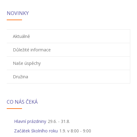
-- Zájmová činnost – nabízené kroužky
NOVINKY
-- Školská rada
-- Spolek rodičů
Aktuálně
-- Přijímací řízení na SŠ
Důležité informace
-- Ke stažení
Naše úspěchy
-- Důležité informace
Družina
-- Informace pro cizince
Novinky
CO NÁS ČEKÁ
GDPR
Hlavní prázdniny
29.6.
-
31.8.
Začátek školního roku
1.9. v 8:00
-
9:00