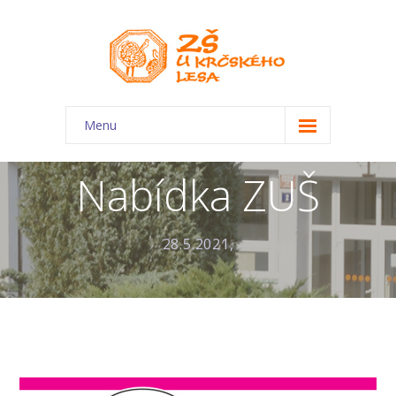
Menu
O škole
Nabídka ZUŠ
-- Charakteristika školy
-- Plán školního roku
28.5.2021,
-- Dokumenty
-- Kontakty
-- Úřední deska
-- Virtuální prohlídka