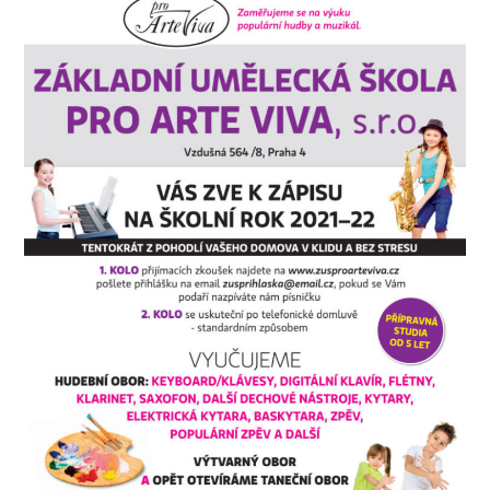
-- Inspekční zpráva
Pedagogický sbor
-- Vedení školy
-- Třídní učitelé
-- Netřídní učitelé
-- Vychovatelé
-- Školní poradenské pracoviště
---- Výchovný poradce
---- Speciální pedagog
---- Metodik prevence