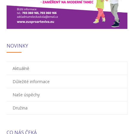
---- Školní psycholog
---- Koordinátor vzdělávání cizinců
Prvnáčci
-- Co škola nabízí
NOVINKY
-- Zápis
-- Odklad
Aktuálně
-- První školní dny
Důležité informace
-- Virtuální prohlídka školy
Naše úspěchy
-- Inspekční zpráva
Družina
Družina
-- O školní družině
CO NÁS ČEKÁ