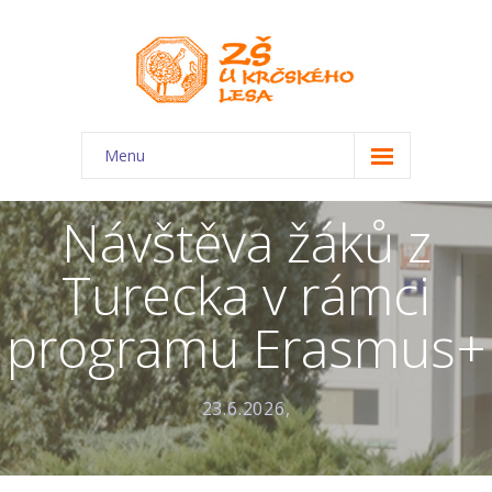
Menu
O škole
Návštěva žáků z
-- Charakteristika školy
Turecka v rámci
-- Plán školního roku
programu Erasmus+
-- Dokumenty
-- Kontakty
23.6.2026,
-- Úřední deska
-- Virtuální prohlídka