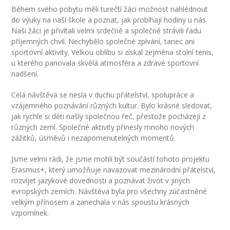
---- Školní psycholog
Během svého pobytu měli turečtí žáci možnost nahlédnout
do výuky na naší škole a poznat, jak probíhají hodiny u nás.
---- Koordinátor vzdělávání cizinců
Naši žáci je přivítali velmi srdečně a společně strávili řadu
příjemných chvil. Nechybělo společné zpívání, tanec ani
Prvnáčci
sportovní aktivity. Velkou oblibu si získal zejména stolní tenis,
u kterého panovala skvělá atmosféra a zdravé sportovní
-- Co škola nabízí
nadšení.
-- Zápis
Celá návštěva se nesla v duchu přátelství, spolupráce a
vzájemného poznávání různých kultur. Bylo krásné sledovat,
-- Odklad
jak rychle si děti našly společnou řeč, přestože pocházejí z
různých zemí. Společné aktivity přinesly mnoho nových
-- První školní dny
zážitků, úsměvů i nezapomenutelných momentů.
-- Virtuální prohlídka školy
Jsme velmi rádi, že jsme mohli být součástí tohoto projektu
Erasmus+, který umožňuje navazovat mezinárodní přátelství,
-- Inspekční zpráva
rozvíjet jazykové dovednosti a poznávat život v jiných
evropských zemích. Návštěva byla pro všechny zúčastněné
Družina
velkým přínosem a zanechala v nás spoustu krásných
vzpomínek.
-- O školní družině