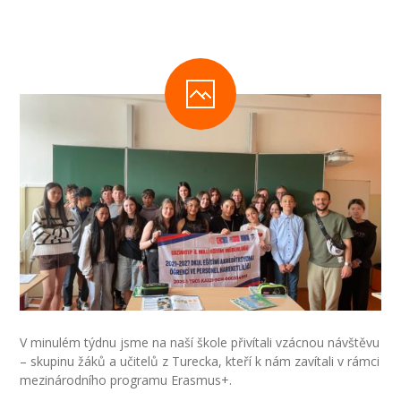
-- Inspekční zpráva
Pedagogický sbor
-- Vedení školy
-- Třídní učitelé
-- Netřídní učitelé
-- Vychovatelé
-- Školní poradenské pracoviště
---- Výchovný poradce
---- Speciální pedagog
V minulém týdnu jsme na naší škole přivítali vzácnou návštěvu
– skupinu žáků a učitelů z Turecka, kteří k nám zavítali v rámci
---- Metodik prevence
mezinárodního programu Erasmus+.