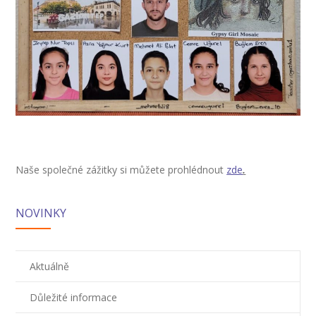
-- Zájmová činnost – nabízené kroužky
-- Školská rada
-- Spolek rodičů
-- Přijímací řízení na SŠ
-- Ke stažení
-- Důležité informace
Naše společné zážitky si můžete prohlédnout
zde
.
-- Informace pro cizince
NOVINKY
Novinky
GDPR
Aktuálně
Důležité informace