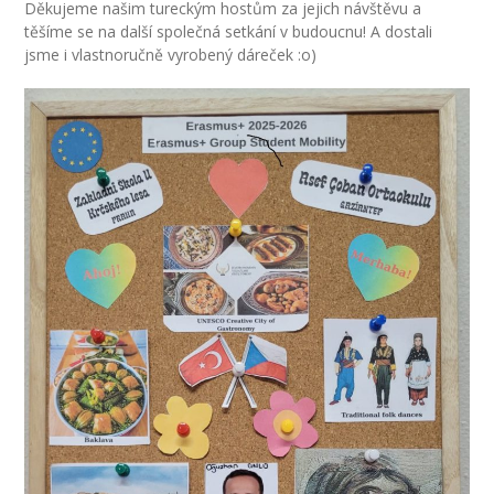
Děkujeme našim tureckým hostům za jejich návštěvu a
-- Informace
těšíme se na další společná setkání v budoucnu! A dostali
jsme i vlastnoručně vyrobený dáreček :o)
-- Vnitřní řád školní družiny
Jídelna
-- O školní jídelně
-- Jídelníček
-- Objednávky a odhlašování obědů
-- Cizí strávníci
-- Alergeny
-- Provozní řád školní jídelny
-- Fotogalerie
Pro rodiče