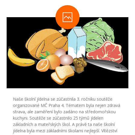
-- Inspekční zpráva
Pedagogický sbor
-- Vedení školy
-- Třídní učitelé
-- Netřídní učitelé
-- Vychovatelé
-- Školní poradenské pracoviště
---- Výchovný poradce
Naše školní jídelna se zúčastnila 3. ročníku soutěže
organizované MČ Praha 4. Tématem byla nejen zdravá
---- Speciální pedagog
strava, ale zaměření bylo zadáno na středomořskou
kuchyni. Soutěže se zúčastnilo 25 týmů jídelen
---- Metodik prevence
základních a mateřských škol. A právě ta naše školní
jídelna byla mezi základními školami nejlepší. Vítězství