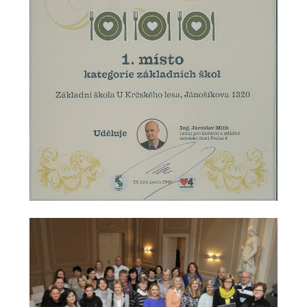
-- Informace
-- Vnitřní řád školní družiny
Jídelna
-- O školní jídelně
-- Jídelníček
-- Objednávky a odhlašování obědů
-- Cizí strávníci
-- Alergeny
-- Provozní řád školní jídelny
-- Fotogalerie
Pro rodiče