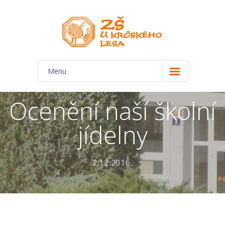
Menu
O škole
Ocenění naší školní
-- Charakteristika školy
jídelny
-- Plán školního roku
-- Dokumenty
2.12.2016,
-- Kontakty
-- Úřední deska
-- Virtuální prohlídka