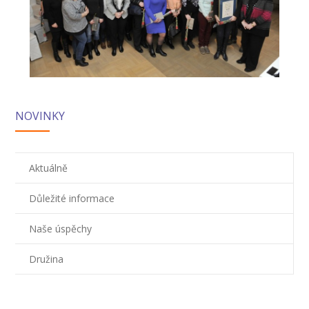
-- Zájmová činnost – nabízené kroužky
-- Školská rada
-- Spolek rodičů
-- Přijímací řízení na SŠ
NOVINKY
-- Ke stažení
-- Důležité informace
Aktuálně
-- Informace pro cizince
Důležité informace
Novinky
Naše úspěchy
GDPR
Družina