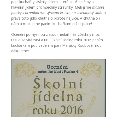
---- Školní psycholog
paní kuchařky získaly jídlem, které současně bylo i
hlavním jídlem pro všechny strávníky. Měli jsme
masové
---- Koordinátor vzdělávání cizinců
placky s bramborovo-sýrovou krustou a zeleninový salát
a
právě toto jídlo chutnalo porotě nejvíce. A chutnalo i
Prvnáčci
nám a moc jsme paním kuchařkám drželi palce!
-- Co škola nabízí
Ocenění pomyslnou zlatou medailí nás všechny moc
těší a za vítězství a titul Školní jídelna roku 2016 paním
-- Zápis
kuchařkám pod vedením paní Marušky Koubové moc
děkujeme!
-- Odklad
-- První školní dny
-- Virtuální prohlídka školy
-- Inspekční zpráva
Družina
-- O školní družině