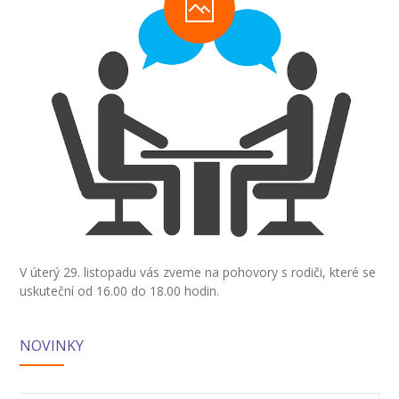
-- Inspekční zpráva
Pedagogický sbor
-- Vedení školy
-- Třídní učitelé
-- Netřídní učitelé
-- Vychovatelé
-- Školní poradenské pracoviště
V úterý 29. listopadu vás zveme na pohovory s rodiči, které se
---- Výchovný poradce
uskuteční od 16.00 do 18.00 hodin.
---- Speciální pedagog
NOVINKY
---- Metodik prevence