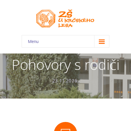
Menu
O škole
Pohovory s rodiči
-- Charakteristika školy
-- Plán školního roku
23.11.2016,
-- Dokumenty
-- Kontakty
-- Úřední deska
-- Virtuální prohlídka