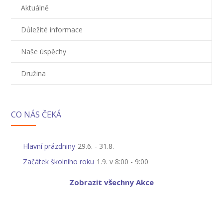
---- Školní psycholog
Aktuálně
---- Koordinátor vzdělávání cizinců
Důležité informace
Prvnáčci
Naše úspěchy
-- Co škola nabízí
Družina
-- Zápis
-- Odklad
CO NÁS ČEKÁ
-- První školní dny
Hlavní prázdniny
29.6.
-
31.8.
-- Virtuální prohlídka školy
Začátek školního roku
1.9. v 8:00
-
9:00
-- Inspekční zpráva
Zobrazit všechny Akce
Družina
-- O školní družině