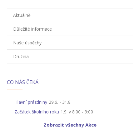
---- Školní psycholog
---- Koordinátor vzdělávání cizinců
Aktuálně
Prvnáčci
Důležité informace
-- Co škola nabízí
Naše úspěchy
-- Zápis
Družina
-- Odklad
-- První školní dny
CO NÁS ČEKÁ
-- Virtuální prohlídka školy
Hlavní prázdniny
29.6.
-
31.8.
-- Inspekční zpráva
Začátek školního roku
1.9. v 8:00
-
9:00
Družina
Zobrazit všechny Akce
-- O školní družině