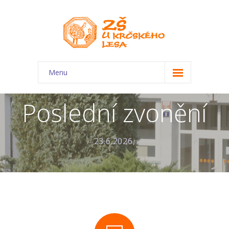
Menu
O škole
Poslední zvonění
-- Charakteristika školy
-- Plán školního roku
23.6.2026,
-- Dokumenty
-- Kontakty
-- Úřední deska
-- Virtuální prohlídka