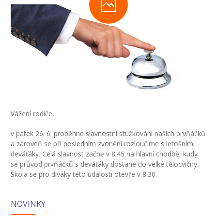
-- Inspekční zpráva
Pedagogický sbor
-- Vedení školy
-- Třídní učitelé
-- Netřídní učitelé
Vážení rodiče,
-- Vychovatelé
v pátek 26. 6. proběhne slavnostní stužkování našich prvňáčků
-- Školní poradenské pracoviště
a zároveň se při posledním zvonění rozloučíme s letošními
deváťáky. Celá slavnost začne v 8:45 na hlavní chodbě, kudy
---- Výchovný poradce
se průvod prvňáčků s deváťáky dostane do velké tělocvičny.
Škola se pro diváky této události otevře v 8:30.
---- Speciální pedagog
---- Metodik prevence
NOVINKY