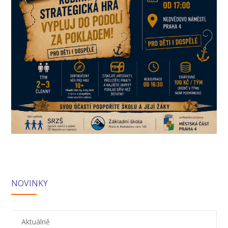
-- Informace
-- Vnitřní řád školní družiny
Jídelna
-- O školní jídelně
-- Jídelníček
-- Objednávky a odhlašování obědů
-- Cizí strávníci
-- Alergeny
-- Provozní řád školní jídelny
NOVINKY
-- Fotogalerie
Pro rodiče
Aktuálně