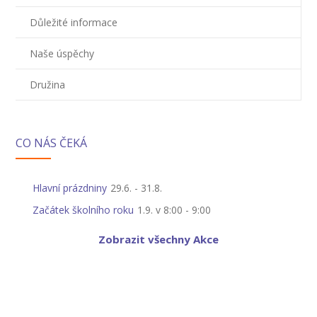
-- Zájmová činnost – nabízené kroužky
Důležité informace
-- Školská rada
Naše úspěchy
-- Spolek rodičů
Družina
-- Přijímací řízení na SŠ
-- Ke stažení
CO NÁS ČEKÁ
-- Důležité informace
Hlavní prázdniny
29.6.
-
31.8.
-- Informace pro cizince
Začátek školního roku
1.9. v 8:00
-
9:00
Novinky
Zobrazit všechny Akce
GDPR