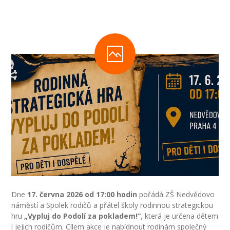
-- Inspekční zpráva
Pedagogický sbor
-- Vedení školy
-- Třídní učitelé
-- Netřídní učitelé
-- Vychovatelé
-- Školní poradenské pracoviště
---- Výchovný poradce
---- Speciální pedagog
Dne
17. června 2026 od 17:00 hodin
pořádá ZŠ Nedvědovo
náměstí a Spolek rodičů a přátel školy rodinnou strategickou
---- Metodik prevence
hru
„Vypluj do Podolí za pokladem!“
, která je určena dětem
i jejich rodičům. Cílem akce je nabídnout rodinám společný