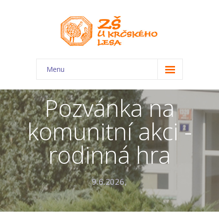
Menu
O škole
Pozvánka na
-- Charakteristika školy
komunitní akci -
-- Plán školního roku
rodinná hra
-- Dokumenty
-- Kontakty
9.6.2026,
-- Úřední deska
-- Virtuální prohlídka