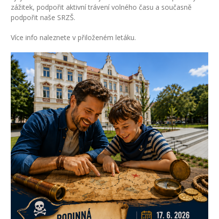
---- Školní psycholog
zážitek, podpořit aktivní trávení volného času a současně
podpořit naše SRZŠ.
---- Koordinátor vzdělávání cizinců
Více info naleznete v přiloženém letáku.
Prvnáčci
-- Co škola nabízí
-- Zápis
-- Odklad
-- První školní dny
-- Virtuální prohlídka školy
-- Inspekční zpráva
Družina
-- O školní družině