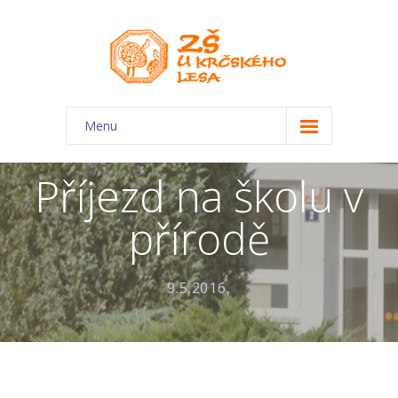
Menu
O škole
Příjezd na školu v
-- Charakteristika školy
přírodě
-- Plán školního roku
-- Dokumenty
9.5.2016,
-- Kontakty
-- Úřední deska
-- Virtuální prohlídka