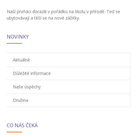
-- Inspekční zpráva
Naší prvňáci dorazili v pořádku na školu v přírodě. Teď se
ubytovávají a těší se na nové zážitky.
Pedagogický sbor
-- Vedení školy
NOVINKY
-- Třídní učitelé
Aktuálně
-- Netřídní učitelé
Důležité informace
-- Vychovatelé
-- Školní poradenské pracoviště
Naše úspěchy
---- Výchovný poradce
Družina
---- Speciální pedagog
---- Metodik prevence
CO NÁS ČEKÁ