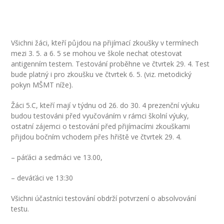
-- Inspekční zpráva
Pedagogický sbor
Všichni žáci, kteří půjdou na přijímací zkoušky v termínech
mezi 3. 5. a 6. 5 se mohou ve škole nechat otestovat
-- Vedení školy
antigenním testem. Testování proběhne ve čtvrtek 29. 4. Test
bude platný i pro zkoušku ve čtvrtek 6. 5. (viz. metodický
-- Třídní učitelé
pokyn MŠMT níže).
-- Netřídní učitelé
Žáci 5.C, kteří mají v týdnu od 26. do 30. 4 prezenční výuku
budou testováni před vyučováním v rámci školní výuky,
-- Vychovatelé
ostatní zájemci o testování před přijímacími zkouškami
přijdou bočním vchodem přes hřiště ve čtvrtek 29. 4.
-- Školní poradenské pracoviště
– páťáci a sedmáci ve 13.00,
---- Výchovný poradce
– deváťáci ve 13:30
---- Speciální pedagog
Všichni účastníci testování obdrží potvrzení o absolvování
---- Metodik prevence
testu.