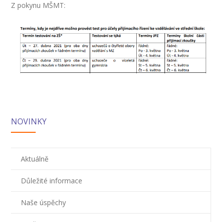
---- Školní psycholog
Z pokynu MŠMT:
---- Koordinátor vzdělávání cizinců
Prvnáčci
-- Co škola nabízí
-- Zápis
-- Odklad
NOVINKY
-- První školní dny
-- Virtuální prohlídka školy
Aktuálně
-- Inspekční zpráva
Důležité informace
Družina
Naše úspěchy
-- O školní družině