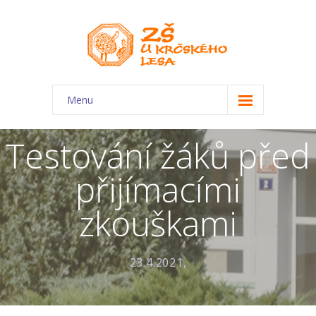
Menu
O škole
Testování žáků před
-- Charakteristika školy
přijímacími
-- Plán školního roku
zkouškami
-- Dokumenty
-- Kontakty
23.4.2021,
-- Úřední deska
-- Virtuální prohlídka