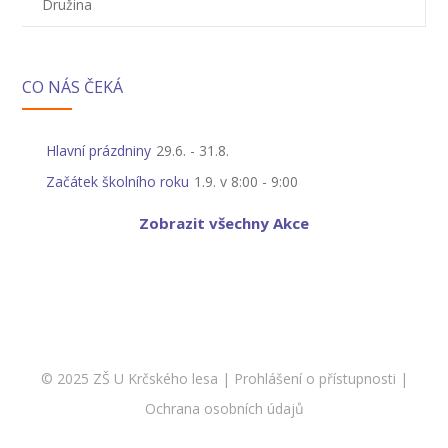
Družina
-- Informace
-- Vnitřní řád školní družiny
CO NÁS ČEKÁ
Jídelna
-- O školní jídelně
Hlavní prázdniny
29.6.
-
31.8.
Začátek školního roku
1.9. v 8:00
-
9:00
-- Jídelníček
Zobrazit všechny Akce
-- Objednávky a odhlašování obědů
-- Cizí strávníci
-- Alergeny
-- Provozní řád školní jídelny
© 2025 ZŠ U Krčského lesa |
Prohlášení o přístupnosti
|
-- Fotogalerie
Ochrana osobních údajů
Pro rodiče