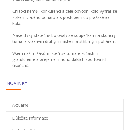
---- Školní psycholog
Chlapci neměli konkurenci a celé obvodní kolo vyhráli se
---- Koordinátor vzdělávání cizinců
ziskem zlatého poháru a s postupem do pražského
kola.
Prvnáčci
Naše dívky statečně bojovaly se soupeřkami a skončily
-- Co škola nabízí
turnaj s krásným druhým místem a stříbrným pohárem.
-- Zápis
Všem našim žákům, kteří se turnaje zúčastnili,
gratulujeme a přejeme mnoho dalších sportovních
-- Odklad
úspěchů.
-- První školní dny
NOVINKY
-- Virtuální prohlídka školy
-- Inspekční zpráva
Aktuálně
Družina
Důležité informace
-- O školní družině