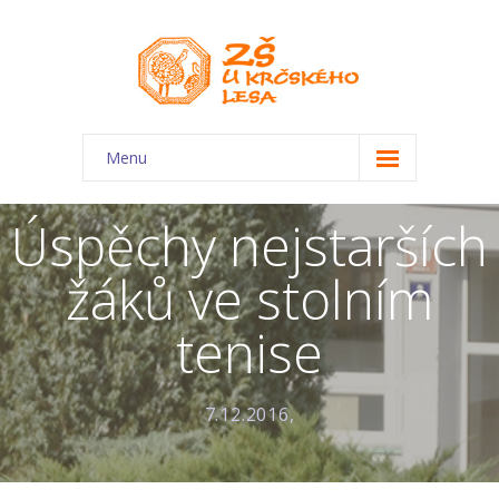
Menu
O škole
Úspěchy nejstarších
-- Charakteristika školy
žáků ve stolním
-- Plán školního roku
tenise
-- Dokumenty
-- Kontakty
7.12.2016,
-- Úřední deska
-- Virtuální prohlídka