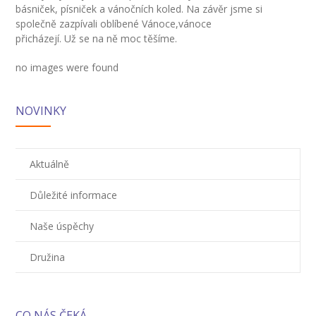
---- Školní psycholog
básniček, písniček a vánočních koled. Na závěr jsme si
společně zazpívali oblíbené Vánoce,vánoce
---- Koordinátor vzdělávání cizinců
přicházejí. Už se na ně moc těšíme.
Prvnáčci
no images were found
-- Co škola nabízí
NOVINKY
-- Zápis
-- Odklad
Aktuálně
-- První školní dny
Důležité informace
-- Virtuální prohlídka školy
Naše úspěchy
-- Inspekční zpráva
Družina
Družina
-- O školní družině
CO NÁS ČEKÁ