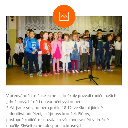
-- Inspekční zpráva
Pedagogický sbor
-- Vedení školy
-- Třídní učitelé
-- Netřídní učitelé
-- Vychovatelé
-- Školní poradenské pracoviště
---- Výchovný poradce
V předvánočním čase jsme si do školy pozvali rodiče našich
,,družinových“ dětí na vánoční vystoupení.
---- Speciální pedagog
Sešli jsme se v hojném počtu 18.12. ve školní jídelně.
Jednotlivá oddělení, i zájmový kroužek Flétny,
---- Metodik prevence
postupně rodičům ukázala co všechno se děti v družině
naučily. Slyšeli jsme tak spoustu krásných