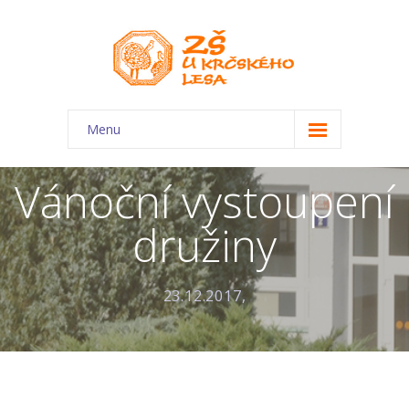
Menu
O škole
Vánoční vystoupení
-- Charakteristika školy
družiny
-- Plán školního roku
-- Dokumenty
23.12.2017,
-- Kontakty
-- Úřední deska
-- Virtuální prohlídka