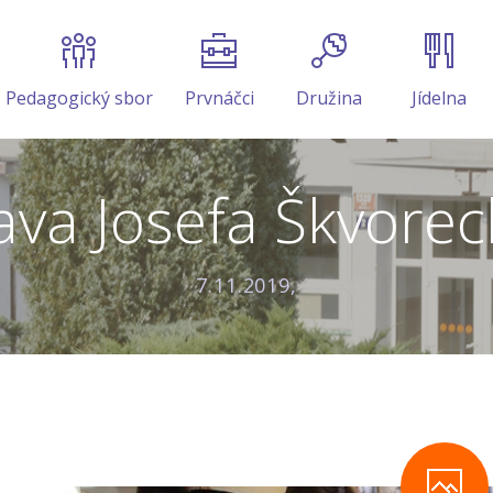
Pedagogický sbor
Prvnáčci
Družina
Jídelna
ava Josefa Škvore
7.11.2019,