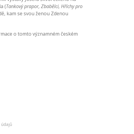
a (
Tankový prapor, Zbabělci, Hříchy pro
nadě, kam se svou ženou Zdenou
formace o tomto významném českém
 údajů