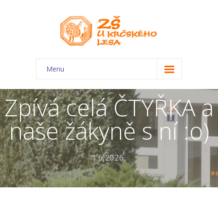
Menu
O škole
Zpívá celá ČTYŘKA a
-- Charakteristika školy
naše žákyně s ní :o)
-- Plán školního roku
-- Dokumenty
1.6.2026,
-- Kontakty
-- Úřední deska
-- Virtuální prohlídka