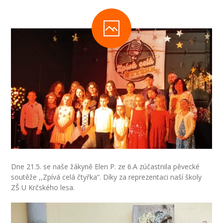
-- Inspekční zpráva
Pedagogický sbor
-- Vedení školy
-- Třídní učitelé
-- Netřídní učitelé
-- Vychovatelé
-- Školní poradenské pracoviště
---- Výchovný poradce
Dne 21.5. se naše žákyně Elen P. ze 6.A zúčastnila pěvecké
soutěže ,,Zpívá celá čtyřka“. Díky za reprezentaci naší školy
---- Speciální pedagog
ZŠ U Krčského lesa.
---- Metodik prevence