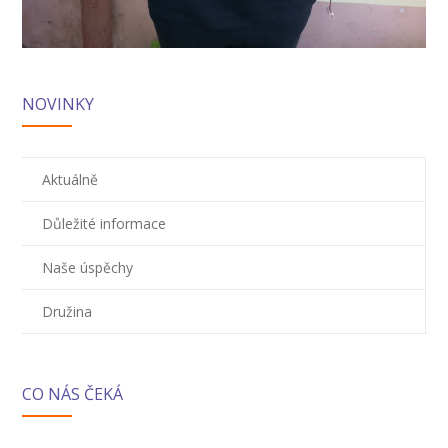
-- Informace
-- Vnitřní řád školní družiny
Jídelna
NOVINKY
-- O školní jídelně
Aktuálně
-- Jídelníček
Důležité informace
-- Objednávky a odhlašování obědů
-- Cizí strávníci
Naše úspěchy
-- Alergeny
Družina
-- Provozní řád školní jídelny
CO NÁS ČEKÁ
-- Fotogalerie
Pro rodiče