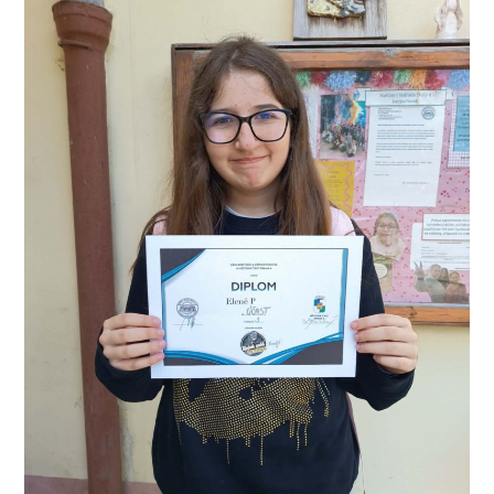
---- Školní psycholog
---- Koordinátor vzdělávání cizinců
Prvnáčci
-- Co škola nabízí
-- Zápis
-- Odklad
-- První školní dny
-- Virtuální prohlídka školy
-- Inspekční zpráva
Družina
-- O školní družině