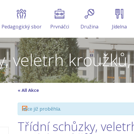
Pedagogický sbor
Prvnáčci
Družina
Jídelna
y, veletrh kroužků,
« All Akce
akce již proběhla.
Třídní schůzky, velet