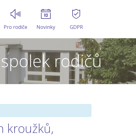
Pro rodiče
Novinky
GDPR
 spolek rodičů
rh kroužků,