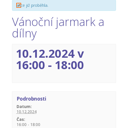
akce již proběhla.
-- Inspekční zpráva
Vánoční jarmark a
Pedagogický sbor
dílny
-- Vedení školy
-- Třídní učitelé
10.12.2024 v
-- Netřídní učitelé
16:00
-
18:00
-- Vychovatelé
-- Školní poradenské pracoviště
---- Výchovný poradce
Podrobnosti
---- Speciální pedagog
Datum:
10.12.2024
---- Metodik prevence
Čas:
16:00 - 18:00