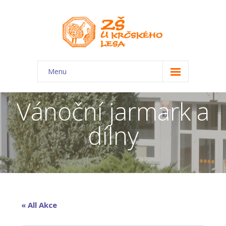
Menu
O škole
Vánoční jarmark a
-- Charakteristika školy
dílny
-- Plán školního roku
-- Dokumenty
-- Kontakty
-- Úřední deska
« All Akce
-- Virtuální prohlídka