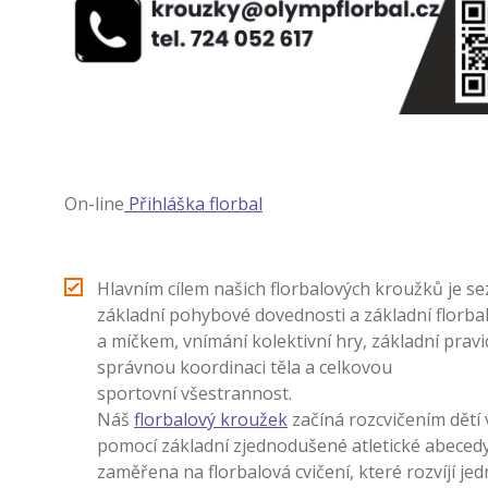
On-line
Přihláška florbal
Hlavním cílem našich florbalových kroužků je se
základní pohybové dovednosti a základní florbal
a míčkem, vnímání kolektivní hry, základní pravi
správnou koordinaci těla a celkovou
sportovní všestrannost.
Náš
florbalový kroužek
začíná rozcvičením dětí
pomocí základní zjednodušené atletické abecedy.
zaměřena na florbalová cvičení, které rozvíjí je