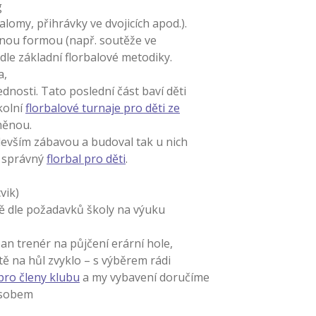
g
alomy, přihrávky ve dvojicích apod.).
vnou formou (např. soutěže ve
 dle základní florbalové metodiky.
a,
nosti. Tato poslední část baví děti
kolní
florbalové turnaje pro děti ze
dměnou.
devším zábavou a budoval tak u nich
s správný
florbal pro děti
.
vik)
ně dle požadavků školy na výuku
an trenér na půjčení erární hole,
tě na hůl zvyklo – s výběrem rádi
pro členy klubu
a my vybavení doručíme
ůsobem