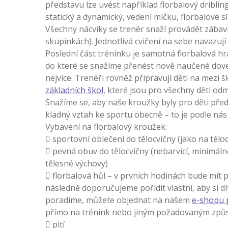
představu lze uvést například florbalový driblin
statický a dynamický, vedení míčku, florbalové sl
Všechny nácviky se trenér snaží provádět zába
skupinkách). Jednotlivá cvičení na sebe navazují
Poslední část tréninku je samotná florbalová hr
do které se snažíme přenést nově naučené doved
nejvíce. Trenéři rovněž připravují děti na mezi š
základních škol
, které jsou pro všechny děti o
Snažíme se, aby naše kroužky byly pro děti pře
kladný vztah ke sportu obecně – to je podle ná
Vybavení na florbalový kroužek:
 sportovní oblečení do tělocvičny (jako na těloc
 pevná obuv do tělocvičny (nebarvící, minimál
tělesné výchovy)
 florbalová hůl – v prvních hodinách bude mít p
následně doporučujeme pořídit vlastní, aby si dí
poradíme, můžete objednat na našem
e-shopu 
přímo na trénink nebo jiným požadovaným zp
 pití