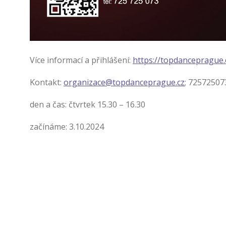
Více informací a přihlášení:
https://topdanceprague.
Kontakt:
organizace@topdanceprague.cz
; 72572507
den a čas: čtvrtek 15.30 – 16.30
začínáme: 3.10.2024