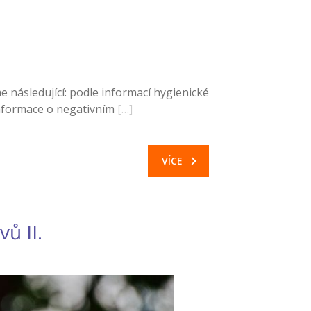
 následující: podle informací hygienické
nformace o negativním
[…]
VÍCE
ů II.