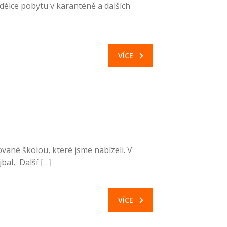
o délce pobytu v karanténě a dalších
VÍCE
ané školou, které jsme nabízeli. V
jbal, Další
[…]
VÍCE