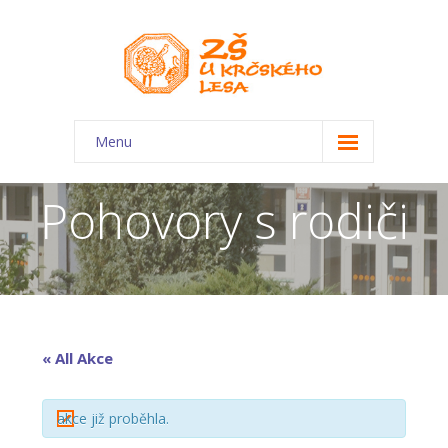
Menu
O škole
Pohovory s rodiči
-- Charakteristika školy
-- Plán školního roku
-- Dokumenty
-- Kontakty
« All Akce
-- Úřední deska
akce již proběhla.
-- Virtuální prohlídka