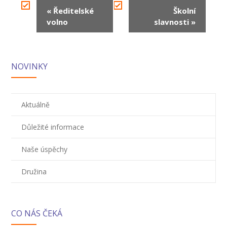
---- Školní psycholog
Navigace
«
Ředitelské
Školní
pro
volno
slavnosti
»
---- Koordinátor vzdělávání cizinců
Akce
Prvnáčci
-- Co škola nabízí
NOVINKY
-- Zápis
Aktuálně
-- Odklad
Důležité informace
-- První školní dny
Naše úspěchy
-- Virtuální prohlídka školy
-- Inspekční zpráva
Družina
Družina
CO NÁS ČEKÁ
-- O školní družině