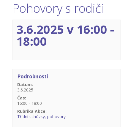
Pohovory s rodiči
-- Inspekční zpráva
Pedagogický sbor
3.6.2025 v 16:00
-
-- Vedení školy
18:00
-- Třídní učitelé
-- Netřídní učitelé
-- Vychovatelé
Podrobnosti
-- Školní poradenské pracoviště
Datum:
3.6.2025
---- Výchovný poradce
Čas:
16:00 - 18:00
---- Speciální pedagog
Rubrika Akce:
Třídní schůzky, pohovory
---- Metodik prevence