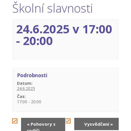
Školní slavnosti
-- Inspekční zpráva
Pedagogický sbor
24.6.2025 v 17:00
-- Vedení školy
-
20:00
-- Třídní učitelé
-- Netřídní učitelé
-- Vychovatelé
Podrobnosti
-- Školní poradenské pracoviště
Datum:
24.6.2025
---- Výchovný poradce
Čas:
17:00 - 20:00
---- Speciální pedagog
---- Metodik prevence
Navigace
«
Pohovory s
Vysvědčení
»
rodiči