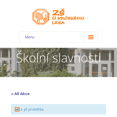
Menu
O škole
Školní slavnosti
-- Charakteristika školy
-- Plán školního roku
-- Dokumenty
-- Kontakty
« All Akce
-- Úřední deska
akce již proběhla.
-- Virtuální prohlídka