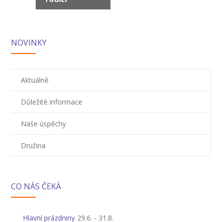
pro
---- Školní psycholog
Akce
---- Koordinátor vzdělávání cizinců
NOVINKY
Prvnáčci
-- Co škola nabízí
Aktuálně
-- Zápis
Důležité informace
-- Odklad
Naše úspěchy
-- První školní dny
Družina
-- Virtuální prohlídka školy
-- Inspekční zpráva
CO NÁS ČEKÁ
Družina
-- O školní družině
Hlavní prázdniny
29.6.
-
31.8.