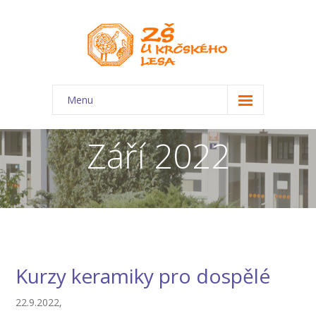
Menu
O škole
Září 2022
-- Charakteristika školy
-- Plán školního roku
-- Dokumenty
-- Kontakty
Kurzy keramiky pro dospělé
-- Úřední deska
22.9.2022,
-- Virtuální prohlídka