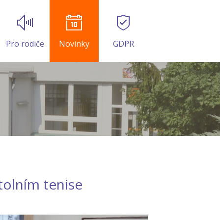
Pro rodiče
Novinky
GDPR
tolním tenise