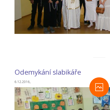
Odemykání slabikáře
6.12.2016,