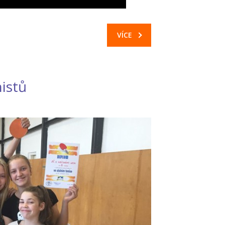
VÍCE
nistů