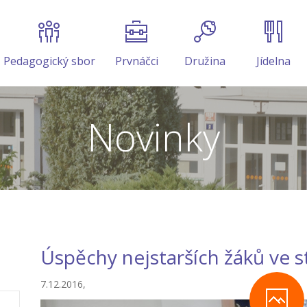
Pedagogický sbor
Prvnáčci
Družina
Jídelna
Novinky
Úspěchy nejstarších žáků ve s
7.12.2016,