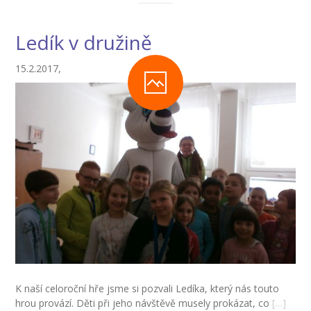
---- Školní psycholog
---- Koordinátor vzdělávání cizinců
Ledík v družině
Prvnáčci
15.2.2017,
-- Co škola nabízí
-- Zápis
-- Odklad
-- První školní dny
-- Virtuální prohlídka školy
-- Inspekční zpráva
Družina
K naší celoroční hře jsme si pozvali Ledíka, který nás touto
-- O školní družině
hrou provází. Děti při jeho návštěvě musely prokázat, co
[…]