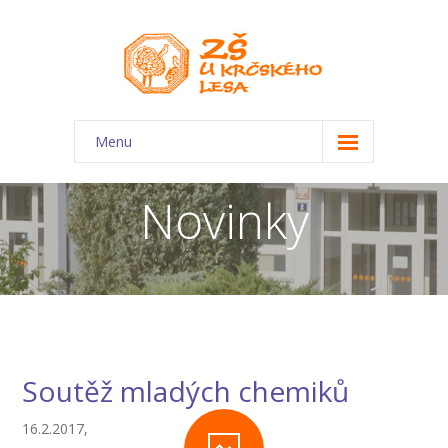
Menu
O škole
Novinky
-- Charakteristika školy
-- Plán školního roku
-- Dokumenty
-- Kontakty
Soutěž mladých chemiků
-- Úřední deska
16.2.2017,
-- Virtuální prohlídka