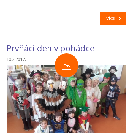
-- Informace
-- Vnitřní řád školní družiny
VÍCE
Jídelna
-- O školní jídelně
Prvňáci den v pohádce
-- Jídelníček
10.2.2017,
-- Objednávky a odhlašování obědů
-- Cizí strávníci
-- Alergeny
-- Provozní řád školní jídelny
-- Fotogalerie
Pro rodiče