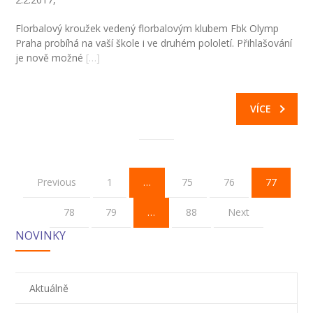
Florbalový kroužek vedený florbalovým klubem Fbk Olymp
Praha probíhá na vaší škole i ve druhém pololetí. Přihlašování
je nově možné
[…]
VÍCE
Previous
1
…
75
76
77
78
79
…
88
Next
NOVINKY
Aktuálně