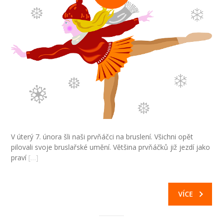
V úterý 7. února šli naši prvňáčci na bruslení. Všichni opět
pilovali svoje bruslařské umění. Většina prvňáčků již jezdí jako
praví
[…]
VÍCE