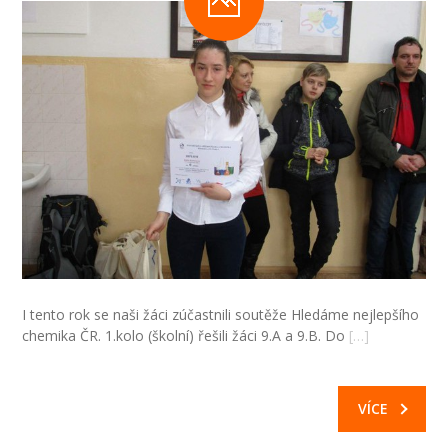
-- Inspekční zpráva
Pedagogický sbor
-- Vedení školy
-- Třídní učitelé
-- Netřídní učitelé
-- Vychovatelé
-- Školní poradenské pracoviště
I tento rok se naši žáci zúčastnili soutěže Hledáme nejlepšího
---- Výchovný poradce
chemika ČR. 1.kolo (školní) řešili žáci 9.A a 9.B. Do
[…]
---- Speciální pedagog
---- Metodik prevence
VÍCE