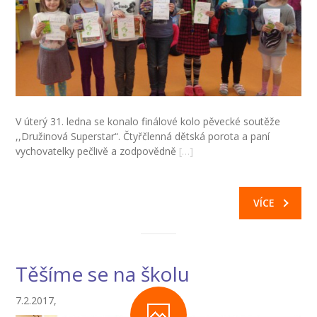
V úterý 31. ledna se konalo finálové kolo pěvecké soutěže
,,Družinová Superstar“. Čtyřčlenná dětská porota a paní
vychovatelky pečlivě a zodpovědně
[…]
VÍCE
Těšíme se na školu
7.2.2017,