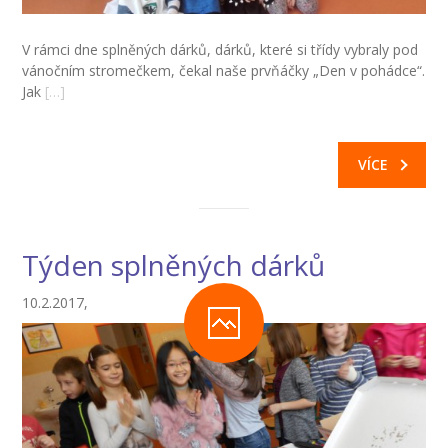
-- Zájmová činnost – nabízené kroužky
V rámci dne splněných dárků, dárků, které si třídy vybraly pod
vánočním stromečkem, čekal naše prvňáčky „Den v pohádce“.
-- Školská rada
Jak
[…]
-- Spolek rodičů
-- Přijímací řízení na SŠ
VÍCE
-- Ke stažení
-- Důležité informace
Týden splněných dárků
-- Informace pro cizince
10.2.2017,
Novinky
GDPR