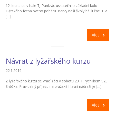
12. ledna se v hale TJ Pankrác uskutečnilo základní kolo
-- Inspekční zpráva
Dětského fotbalového poháru. Barvy naší školy hájili žáci 1. a
[…]
Pedagogický sbor
-- Vedení školy
VÍCE
-- Třídní učitelé
-- Netřídní učitelé
Návrat z lyžařského kurzu
-- Vychovatelé
22.1.2016,
-- Školní poradenské pracoviště
Z lyžařského kurzu se vrací žáci v sobotu 23. 1, rychlíkem 928
---- Výchovný poradce
Sněžka. Pravidelný příjezd na pražské hlavní nádraží je
[…]
---- Speciální pedagog
---- Metodik prevence
VÍCE