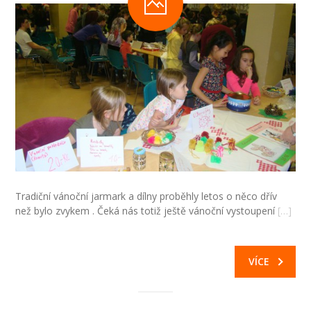
Tradiční vánoční jarmark a dílny proběhly letos o něco dřív
než bylo zvykem . Čeká nás totiž ještě vánoční vystoupení
[…]
VÍCE