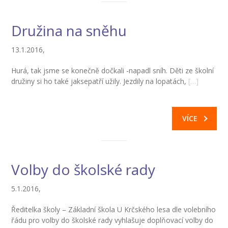
-- Zájmová činnost – nabízené kroužky
Družina na sněhu
-- Školská rada
13.1.2016,
-- Spolek rodičů
Hurá, tak jsme se konečně dočkali -napadl sníh. Děti ze školní
-- Přijímací řízení na SŠ
družiny si ho také jaksepatří užily. Jezdily na lopatách,
[…]
-- Ke stažení
VÍCE
-- Důležité informace
-- Informace pro cizince
Volby do školské rady
Novinky
GDPR
5.1.2016,
Ředitelka školy – Základní škola U Krčského lesa dle volebního
řádu pro volby do školské rady vyhlašuje doplňovací volby do