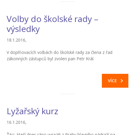
---- Školní psycholog
---- Koordinátor vzdělávání cizinců
Volby do školské rady –
výsledky
Prvnáčci
-- Co škola nabízí
18.1.2016,
-- Zápis
V doplňovacích volbách do školské rady za člena z řad
zákonných zástupců byl zvolen pan Petr Král.
-- Odklad
-- První školní dny
VÍCE
-- Virtuální prohlídka školy
-- Inspekční zpráva
Lyžařský kurz
Družina
16.1.2016,
-- O školní družině
Žáci, kteří dnes ráno vyrazili z Prahy hlavního nádraží na