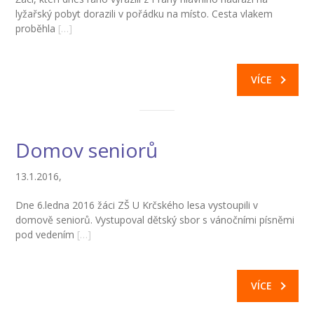
-- Informace
lyžařský pobyt dorazili v pořádku na místo. Cesta vlakem
proběhla
[…]
-- Vnitřní řád školní družiny
Jídelna
VÍCE
-- O školní jídelně
-- Jídelníček
Domov seniorů
-- Objednávky a odhlašování obědů
13.1.2016,
-- Cizí strávníci
Dne 6.ledna 2016 žáci ZŠ U Krčského lesa vystoupili v
-- Alergeny
domově seniorů. Vystupoval dětský sbor s vánočními písněmi
pod vedením
[…]
-- Provozní řád školní jídelny
-- Fotogalerie
VÍCE
Pro rodiče