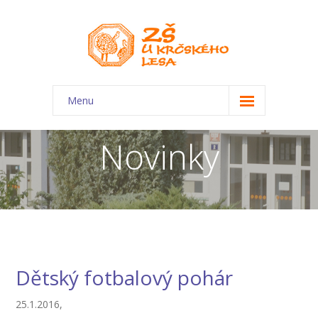
Menu
O škole
Novinky
-- Charakteristika školy
-- Plán školního roku
-- Dokumenty
-- Kontakty
Dětský fotbalový pohár
-- Úřední deska
25.1.2016,
-- Virtuální prohlídka