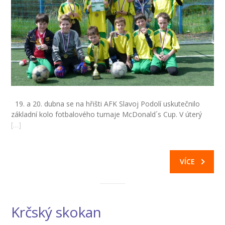
-- Informace
-- Vnitřní řád školní družiny
Jídelna
-- O školní jídelně
-- Jídelníček
19. a 20. dubna se na hřišti AFK Slavoj Podolí uskutečnilo
-- Objednávky a odhlašování obědů
základní kolo fotbalového turnaje McDonald´s Cup. V úterý
[…]
-- Cizí strávníci
-- Alergeny
VÍCE
-- Provozní řád školní jídelny
-- Fotogalerie
Krčský skokan
Pro rodiče