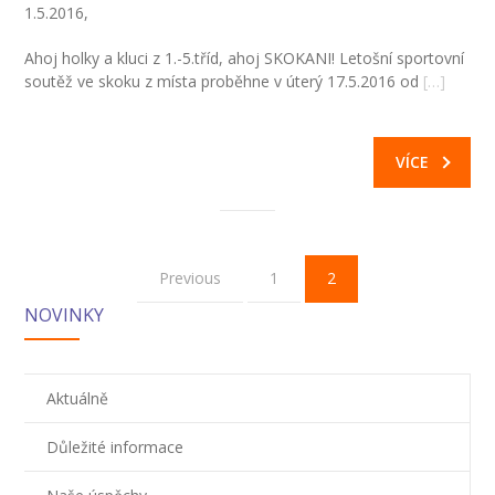
1.5.2016,
-- Zájmová činnost – nabízené kroužky
Ahoj holky a kluci z 1.-5.tříd, ahoj SKOKANI! Letošní sportovní
-- Školská rada
soutěž ve skoku z místa proběhne v úterý 17.5.2016 od
[…]
-- Spolek rodičů
VÍCE
-- Přijímací řízení na SŠ
-- Ke stažení
-- Důležité informace
Previous
1
2
-- Informace pro cizince
NOVINKY
Novinky
Aktuálně
GDPR
Důležité informace