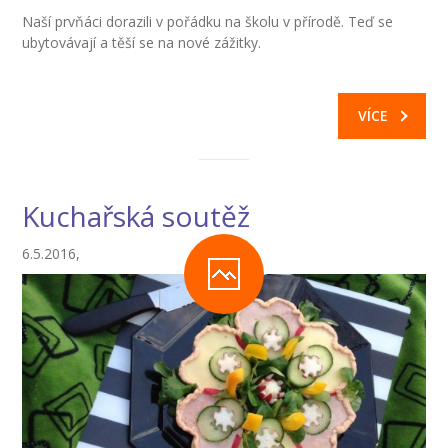
Naší prvňáci dorazili v pořádku na školu v přírodě. Teď se
-- Inspekční zpráva
ubytovávají a těší se na nové zážitky.
Pedagogický sbor
-- Vedení školy
VÍCE
-- Třídní učitelé
-- Netřídní učitelé
Kuchařská soutěž
-- Vychovatelé
6.5.2016,
-- Školní poradenské pracoviště
---- Výchovný poradce
---- Speciální pedagog
---- Metodik prevence