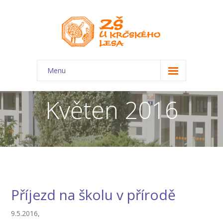
Menu
O škole
Květen 2016
-- Charakteristika školy
-- Plán školního roku
-- Dokumenty
-- Kontakty
Příjezd na školu v přírodě
-- Úřední deska
9.5.2016,
-- Virtuální prohlídka