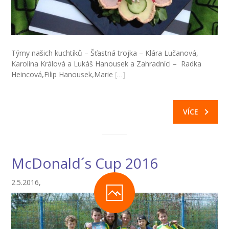
---- Školní psycholog
---- Koordinátor vzdělávání cizinců
Prvnáčci
Týmy našich kuchtíků – Šťastná trojka – Klára Lučanová,
Karolína Králová a Lukáš Hanousek a Zahradníci – Radka
-- Co škola nabízí
Heincová,Filip Hanousek,Marie
[…]
-- Zápis
-- Odklad
VÍCE
-- První školní dny
-- Virtuální prohlídka školy
McDonald´s Cup 2016
-- Inspekční zpráva
2.5.2016,
Družina
-- O školní družině