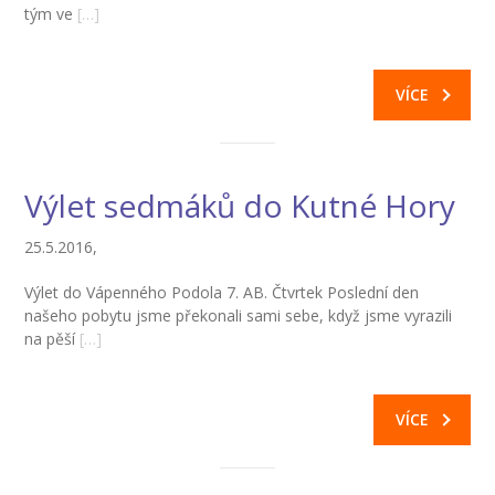
tým ve
[…]
-- Informace
-- Vnitřní řád školní družiny
VÍCE
Jídelna
-- O školní jídelně
Výlet sedmáků do Kutné Hory
-- Jídelníček
25.5.2016,
-- Objednávky a odhlašování obědů
Výlet do Vápenného Podola 7. AB. Čtvrtek Poslední den
-- Cizí strávníci
našeho pobytu jsme překonali sami sebe, když jsme vyrazili
na pěší
[…]
-- Alergeny
-- Provozní řád školní jídelny
VÍCE
-- Fotogalerie
Pro rodiče