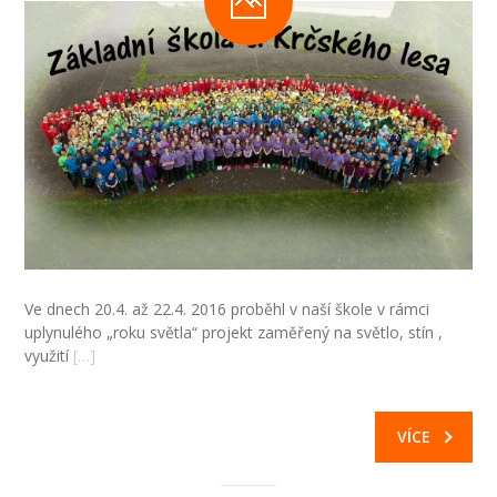
-- Inspekční zpráva
Pedagogický sbor
-- Vedení školy
-- Třídní učitelé
-- Netřídní učitelé
-- Vychovatelé
Ve dnech 20.4. až 22.4. 2016 proběhl v naší škole v rámci
-- Školní poradenské pracoviště
uplynulého „roku světla“ projekt zaměřený na světlo, stín ,
využití
[…]
---- Výchovný poradce
---- Speciální pedagog
VÍCE
---- Metodik prevence