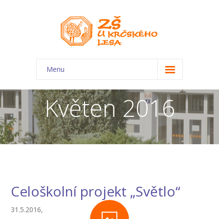
Menu
O škole
Květen 2016
-- Charakteristika školy
-- Plán školního roku
-- Dokumenty
-- Kontakty
Celoškolní projekt „Světlo“
-- Úřední deska
31.5.2016,
-- Virtuální prohlídka