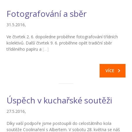
---- Školní psycholog
Fotografování a sběr
---- Koordinátor vzdělávání cizinců
31.5.2016,
Prvnáčci
Ve čtvrtek 2. 6. dopoledne proběhne fotografování třídních
-- Co škola nabízí
kolektivů. Další čtvrtek 9. 6. proběhne opět tradiční sběr
tříděného papíru a
[…]
-- Zápis
-- Odklad
VÍCE
-- První školní dny
-- Virtuální prohlídka školy
Úspěch v kuchařské soutěži
-- Inspekční zpráva
27.5.2016,
Družina
Díky vaší podpoře jsme postoupili do celostátního kola
-- O školní družině
soutěže Coolinaření s Albertem. V sobotu 28. května se náš