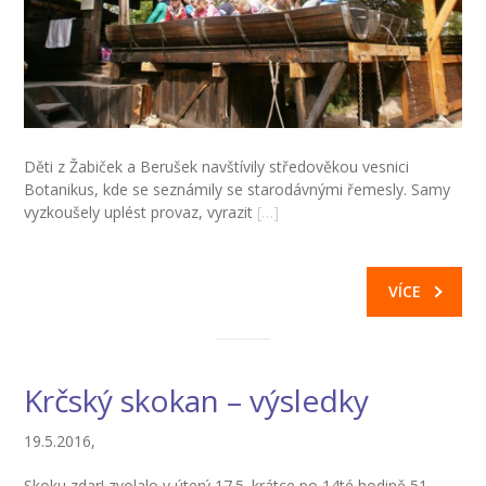
Děti z Žabiček a Berušek navštívily středověkou vesnici
Botanikus, kde se seznámily se starodávnými řemesly. Samy
vyzkoušely uplést provaz, vyrazit
[…]
VÍCE
Krčský skokan – výsledky
19.5.2016,
Skoku zdar! zvolalo v úterý 17.5. krátce po 14té hodině 51