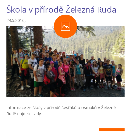
Škola v přírodě Železná Ruda
-- Zájmová činnost – nabízené kroužky
24.5.2016,
-- Školská rada
-- Spolek rodičů
-- Přijímací řízení na SŠ
-- Ke stažení
-- Důležité informace
-- Informace pro cizince
Novinky
GDPR
Informace ze školy v přírodě šesťáků a osmáků v Železné
Rudě najdete tady.