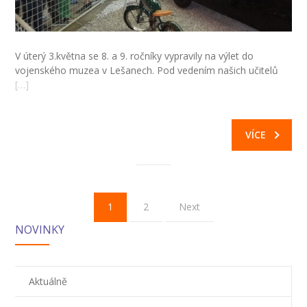
V úterý 3.května se 8. a 9. ročníky vypravily na výlet do
vojenského muzea v Lešanech. Pod vedením našich učitelů
[…]
VÍCE
1
2
Next
NOVINKY
Aktuálně