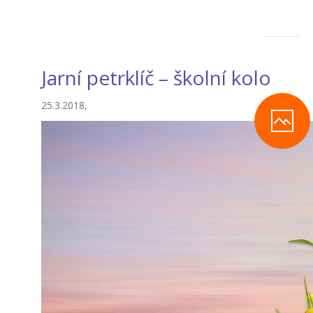
Jarní petrklíč – školní kolo
25.3.2018,